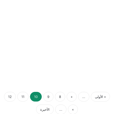
« الأولى
...
«
8
9
10
11
12
»
...
الأخيرة