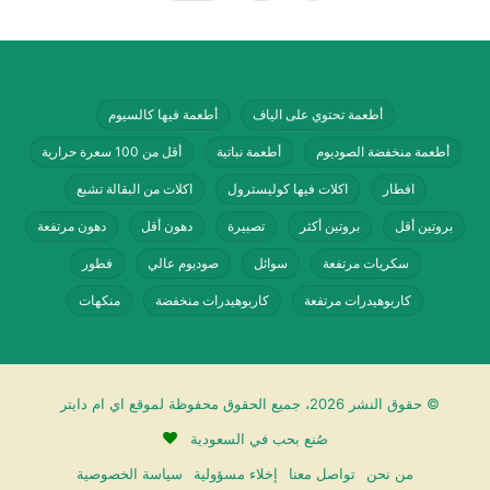
أطعمة تحتوي على الياف
أطعمة فيها كالسيوم
أطعمة منخفضة الصوديوم
أطعمة نباتية
أقل من 100 سعرة حرارية
افطار
اكلات فيها كوليسترول
اكلات من البقالة تشبع
بروتين أقل
بروتين أكثر
تصبيرة
دهون أقل
دهون مرتفعة
سكريات مرتفعة
سوائل
صوديوم عالي
فطور
كاربوهيدرات مرتفعة
كاربوهيدرات منخفضة
منكهات
© حقوق النشر 2026، جميع الحقوق محفوظة لموقع اي ام دايتر
صُنع بحب في السعودية
من نحن
تواصل معنا
إخلاء مسؤولية
سياسة الخصوصية