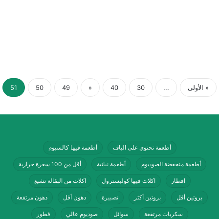
« الأولى
...
30
40
«
49
50
51
أطعمة تحتوي على الياف
أطعمة فيها كالسيوم
أطعمة منخفضة الصوديوم
أطعمة نباتية
أقل من 100 سعرة حرارية
افطار
اكلات فيها كوليسترول
اكلات من البقالة تشبع
بروتين أقل
بروتين أكثر
تصبيرة
دهون أقل
دهون مرتفعة
سكريات مرتفعة
سوائل
صوديوم عالي
فطور