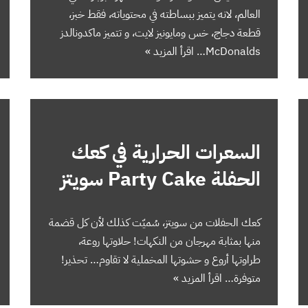
العالم، لانه يتميز ببساطته في محتوياته، فقط خبز،
قطعة دجاج، خس ومايونيز لايت، و تتميز ماكدونالدز
McDonalds…
اقرأ المزيد »
السعرات الحرارية في كعك
الحفلة Party Cake سويتز
كعك الحفلات من سويتز، سُميّت كذلك لأن كل قضمة
منها بمثابة مهرجان من النكهات! حلاوتها روعة،
طراوتها أروع و حشوتها المخملية لا تقاوم… تحذير!
متوفرة…
اقرأ المزيد »