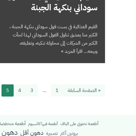
سوداني بنكهة الجبنة
القيم الغذائية في بست فول سوداني بنكهة الجبنة ،
الكثير منا يعشق تناول الفول السوداني لهذا لجأت
الكثير من الشركات إلى محاولة تنكيه، وتغليفه،
وبيعه…
اقرأ المزيد »
« الصفحة السابقة
1
…
3
4
5
أطعمة منخفضة 
أطعمة تحتوي على الياف
أطعمة فيها كالسيوم
دهون م
دهون أقل
بروتين أكثر
تصبيرة