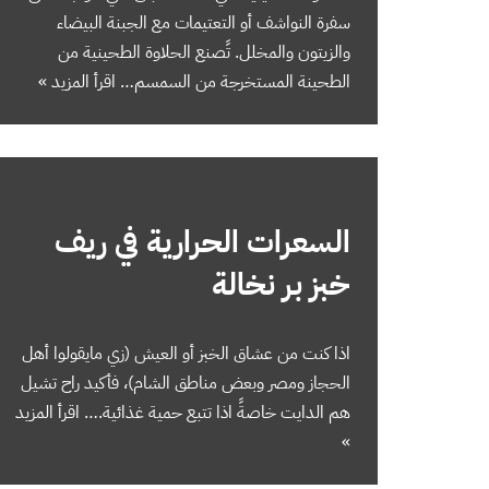
سفرة النواشف أو التعتيمات مع الجبنة البيضاء
والزيتون والمخلل. تًصنع الحلاوة الطحينية من
الطحينة المستخرجة من السمسم…
اقرأ المزيد »
السعرات الحرارية في ريف
خبز بر نخالة
اذا كنت من عشاق الخبز أو العيش (زي مايقولوا أهل
الحجاز ومصر وبعض مناطق الشام)، فأكيد راح تشيل
هم الدايت خاصةً اذا تتبع حمية غذائية.…
اقرأ المزيد
»