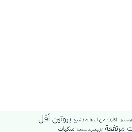
بروتين أقل
اكلات من البقالة تشبع
كوليسترول
ت مرتفعة
منكهات
كاربوهيدرات منخفضة