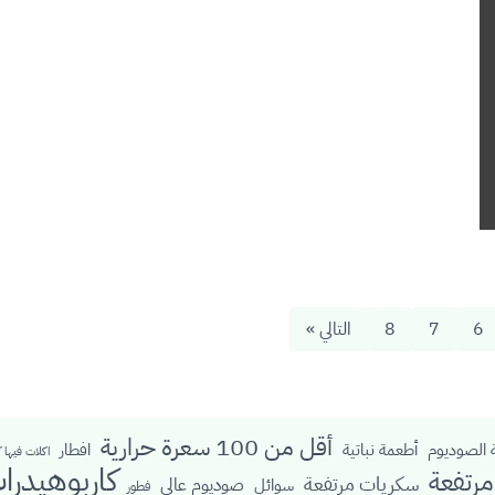
6
7
8
التالي »
أقل من 100 سعرة حرارية
الصوديوم
أطعمة نباتية
افطار
اكلات فيها 
كاربوهيدرا
رتفعة
سكريات مرتفعة
صوديوم عالي
سوائل
فطور