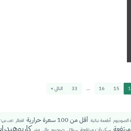
1
15
16
…
33
التالي »
أقل من 100 سعرة حرارية
الصوديوم
أطعمة نباتية
افطار
اكلات فيها 
كاربوهيدرا
رتفعة
سكريات مرتفعة
صوديوم عالي
سوائل
فطور