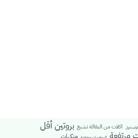
بروتين أقل
اكلات من البقالة تشبع
كوليسترول
ت مرتفعة
منكهات
كاربوهيدرات منخفضة