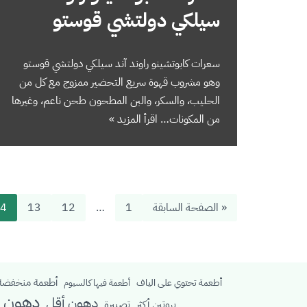
سيلكي دولتشي قوستو
سعرات كابوتشينو راوند آند سيلكي دولتشي قوستو
وهو مشروب قهوة سريع التحضير ممزوج مع كل من
الحليب، والسكر، والبن المطحون طحن ناعم، وغيرها
من المكونات…
اقرأ المزيد »
« الصفحة السابقة
1
…
12
13
4
أطعمة منخفضة 
أطعمة تحتوي على الياف
أطعمة فيها كالسيوم
دهون م
دهون أقل
بروتين أكثر
تصبيرة