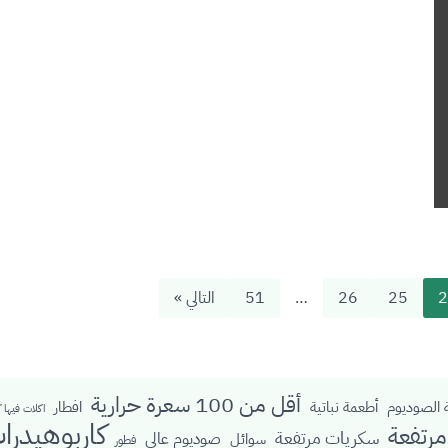
2
25
26
…
51
التالي »
أقل من 100 سعرة حرارية
الصوديوم
أطعمة نباتية
افطار
اكلات فيها 
كاربوهيدرا
رتفعة
سكريات مرتفعة
صوديوم عالي
سوائل
فطور