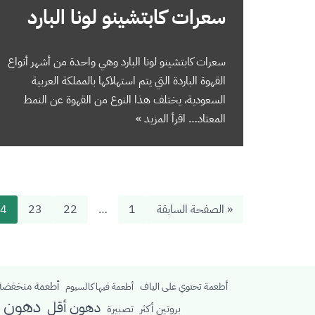
سعرات كابتشينو لونا البارد
سعرات كابتشينو لونا البارد وهي واحدة من أشهر أنواع
القهوة الباردة التي يتم استهلاكها بالمملكة العربية
السعودية، يختلف هذا النوع من القهوة عن النمط
المعتاد…
اقرأ المزيد »
« الصفحة السابقة
1
…
22
23
4
أطعمة منخفضة 
أطعمة تحتوي على الياف
أطعمة فيها كالسيوم
دهون م
دهون أقل
بروتين أكثر
تصبيرة