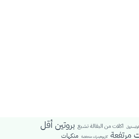
بروتين أقل
اكلات من البقالة تشبع
كوليسترول
ت مرتفعة
منكهات
كاربوهيدرات منخفضة