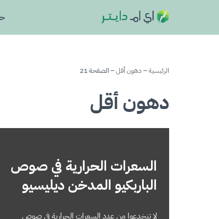
حا
تخطى
إلى
المحتوى
الرئيسية
–
دهون أقل
–
الصفحة 21
دهون أقل
السعرات الحرارية في صوص
الباربكيو المدخن ديليسيو
لا تنخدعوا من عدد السعرات الحرارية في صوص