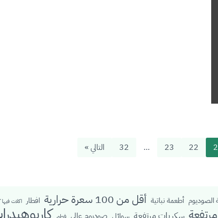
2
22
23
…
32
التالي »
أقل من 100 سعرة حرارية
الصوديوم
أطعمة نباتية
افطار
اكلات فيها 
كاربوهيدرا
رتفعة
سكريات مرتفعة
صوديوم عالي
سوائل
فطور