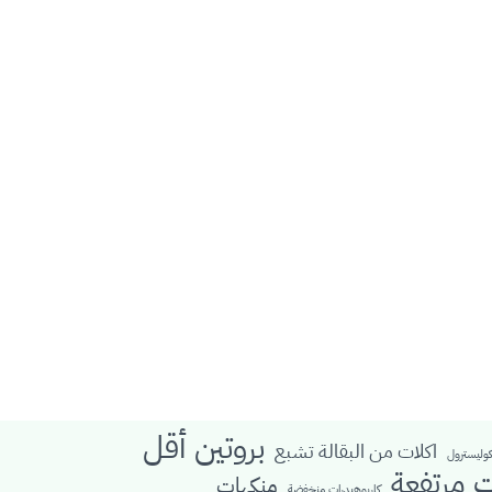
بروتين أقل
اكلات من البقالة تشبع
كوليسترول
ت مرتفعة
منكهات
كاربوهيدرات منخفضة