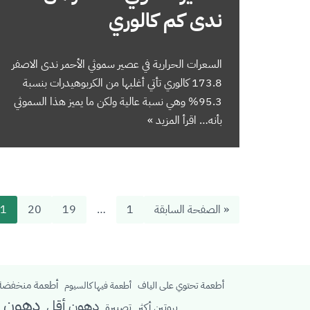
ندى كم كالوري
السعرات الحرارية في عصير سموثي الأحمر ندى الاصفر
173.8 كالوري تأتي أغلبها من الكربوهيدرات بنسبة
95.3% وهي نسبة عالية ولكن ما يميز هذا السموثي
بأنه…
اقرأ المزيد »
« الصفحة السابقة
1
…
19
20
1
أطعمة منخفضة 
أطعمة تحتوي على الياف
أطعمة فيها كالسيوم
دهون م
دهون أقل
بروتين أكثر
تصبيرة