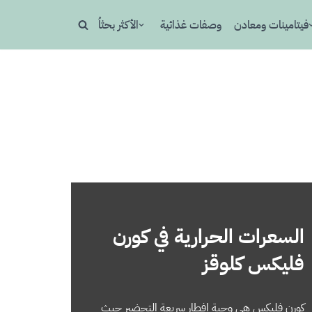
فيتامينات ومعادن
وصفات غذائية
الأكثر بحثاُ
السعرات الحرارية في كورن
فليكس كلوقز
كورن فليكس هي وجبة افطار سريعة التحضير حيث