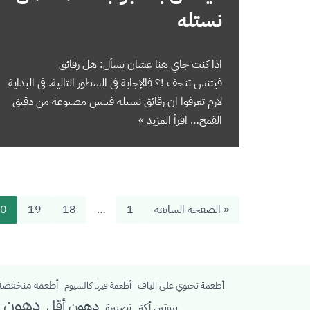
نستله
اذا كنت جاي هنا عشان تسأل: هل رقائق
فيتنس تنحف !؟ فالإجابة في السطور التالية. في البداية
لازم تعرفوا ان رقائق نستله فتنس مصنوعة من دقيق
القمح…
اقرأ المزيد »
« الصفحة السابقة
1
…
18
19
0
أطعمة منخفضة 
أطعمة تحتوي على الياف
أطعمة فيها كالسيوم
دهون م
دهون أقل
بروتين أكثر
تصبيرة