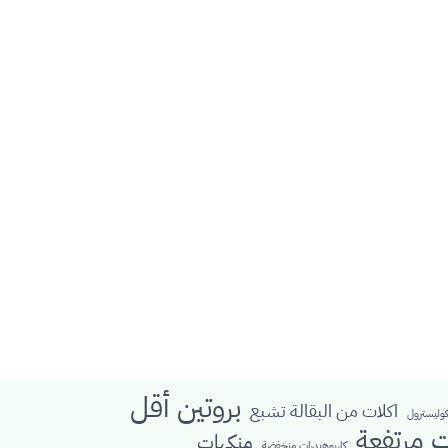
بروتين أقل
اكلات من البقالة تشبع
كوليسترول
ت مرتفعة
منكهات
كاربوهيدرات منخفضة