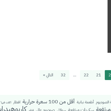
2
21
22
…
32
التالي »
أقل من 100 سعرة حرارية
الصوديوم
أطعمة نباتية
افطار
اكلات فيها 
كاربوهيدرا
رتفعة
سكريات مرتفعة
صوديوم عالي
سوائل
فطور