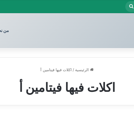
بحث
عن
من ن
الرئيسية
/
اكلات فيها فيتامين أ
اكلات فيها فيتامين أ
مقرمشات وتسالي