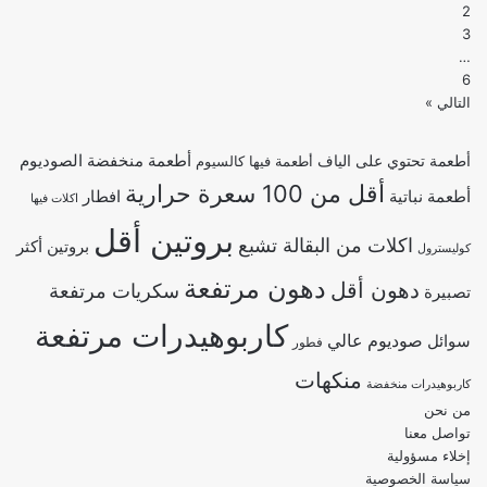
2
في
3
المراعي
…
فارمز
6
سيلكت
التالي »
برتقال
أندلسي
أطعمة منخفضة الصوديوم
أطعمة تحتوي على الياف
أطعمة فيها كالسيوم
أقل من 100 سعرة حرارية
أطعمة نباتية
افطار
اكلات فيها
بروتين أقل
اكلات من البقالة تشبع
بروتين أكثر
كوليسترول
دهون مرتفعة
دهون أقل
سكريات مرتفعة
تصبيرة
كاربوهيدرات مرتفعة
صوديوم عالي
سوائل
فطور
منكهات
كاربوهيدرات منخفضة
من نحن
تواصل معنا
إخلاء مسؤولية
سياسة الخصوصية