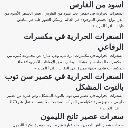
اسود من الفارس
المشكلة
من
السعرات الحرارية في حمص حب اسود من الفارس ، يعتبر الحمض الأسود من
المراعي
أندر أنواع الحمص الموجودة في العالم، ويمكن العثور عليه في مناطق
قليلة…
اقرأ المزيد »
السعرات
الحرارية
السعرات الحرارية في مكسرات
في
الرفاعي
حمص
حب
السعرات الحرارية في مكسرات الرفاعي، وهي عبارة عن مجموعة كبيرة من
اسود
المكسرات المملحة، والمشكلة، بجانب بعض الإضافات الأخرى، لإعطاء
من
المكسرات طعم، ونكهة مميزة. في التقرير…
اقرأ المزيد »
السعرات
الفارس
السعرات الحرارية في عصير سن توب
الحرارية
في
بالتوت المشكل
مكسرات
الرفاعي
السعرات الحرارية في عصير سن توب بالتوت المشكل، وهو عبارة عن عصير
طبيعي مصنوع من تشكيلة من الفواكه المجتمعة معًا بنسبة لا تقل عن 70%
…
اقرأ المزيد »
السعرات
سعرات عصير تانج الليمون
الحرارية
في
سعرات عصير تانج الليمون ، وهو عبارة عن مشروب بودرة بنكهة الليمون
عصير