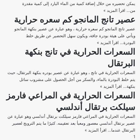
يمكن تحضيره من خلال إضافة كمية من الماء البارد إلى كمية مقدرة
سن
من…
اقرأ المزيد »
سعرات
توب
عصير تانج المانجو كم سعره حرارية
عصير
بالتوت
تانج
المشكل
عصير تانج المانجو كم سعره حرارية ، وهو عبارة عن عصير بنكهة المانجو
الليمون
ويأتي على هيئة بودرة جافة، ويكون سهل التحضير عن طريق خلط
البودرة…
اقرأ المزيد »
عصير
السعرات الحرارية في تانج بنكهة
تانج
المانجو
البرتقال
كم
سعره
السعرات الحرارية في تانج ، وهو عبارة عن عصير بودره بنكهة البرتقال، حيث
حرارية
يتم خلط البودرة بالماء، والسكر من أجل الحصول على مشروب سائل
بنكهة…
اقرأ المزيد »
السعرات
السعرات الحرارية في المراعي فارمز
الحرارية
في
سيلكت برتقال أندلسي
تانج
بنكهة
السعرات الحرارية في المراعي فارمز سيلكت برتقال أندلسي وهو عبارة عن
البرتقال
عصير برتقال أندلسي معصور ومعبأ بعد تعقيمه. كثيرًا ما يتم الترويج لعصير
البرتقال عندما…
اقرأ المزيد »
السعرات
1
الحرارية