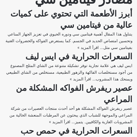
أبرز الأطعمة التي تحتوي على كميات
عالية من فيتامين سي
يتناول هذا المقال أهمية فيتامين سي ودوره الحيوي في تعزيز الجهاز المناعي
وتحسين امتصاص الحديد في الجسم. كما يستعرض الفواكه والخضروات الغنية
بفيتامين سي مثل…
اقرأ المزيد »
أبرز
السعرات الحرارية في ايس ليف
الأطعمة
التي
ايس ليف هي علامة تجارية توفر تشكيلة متنوعة من الشاي المثلج المصنوع
تحتوي
من أجود مستخلصات الفاكهة والزهور الطبيعية، مستخلص من الشاي الطبيعي
على
ويمنحك هذا المشروب…
اقرأ المزيد »
السعرات
كميات
عصير ريفرش الفواكه المشكلة من
الحرارية
عالية
في
من
المراعي
ايس
فيتامين
ليف
سي
عصير ريفرش الفواكه المشكلة هو أحد أحدث منتجات العصيرات من شركة
المراعي والموجهة للشباب الذي يبحثون عن المرطبات المنعشة الخالية من
المشروبات الغازية والكافيين. يتميز…
اقرأ المزيد »
عصير
السعرات الحرارية في حمص حب
ريفرش
الفواكه