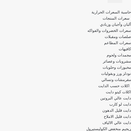
قائمة
حاسبة السعرات الحرارية
التنقل
سعرات المنتجات
ألبان وأجبان وزبادي
سعرات الخضروات والفواكه
صلصات ومقبلات
سعرات المطاعم
كافيهات
مجمدات ولحوم
مشروبات وعصائر
مخبوزات وحلويات
نودلز ورز وبقوليات
مقرمشات وتسالي
اكلات حسب الدايت
اكلات كيتو دايت
دايت عالي البروتين
دايت لو كارب
دايت قليل الدهون
دايت قليل الاملاح
دايت عالي الالياف
ريجيم منخفض الكوليستيرول