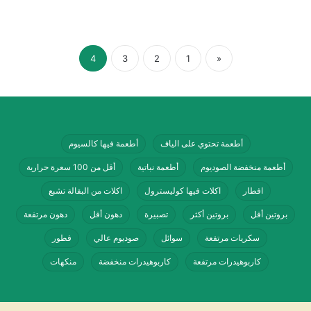
4
3
2
1
«
أطعمة تحتوي على الياف
أطعمة فيها كالسيوم
أطعمة منخفضة الصوديوم
أطعمة نباتية
أقل من 100 سعرة حرارية
افطار
اكلات فيها كوليسترول
اكلات من البقالة تشبع
بروتين أقل
بروتين أكثر
تصبيرة
دهون أقل
دهون مرتفعة
سكريات مرتفعة
سوائل
صوديوم عالي
فطور
كاربوهيدرات مرتفعة
كاربوهيدرات منخفضة
منكهات