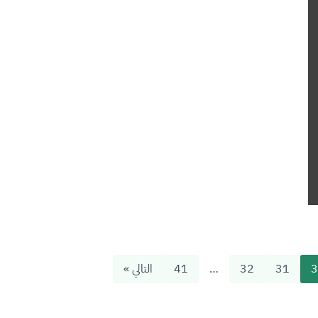
3
31
32
…
41
التالي »