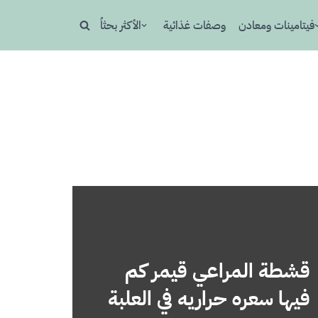
فيتامينات ومعادن
وصفات غذائية
الأكثر بحثاُ
قشطة المراعي قيمر كم
فيها سعره حراريه في العلبة