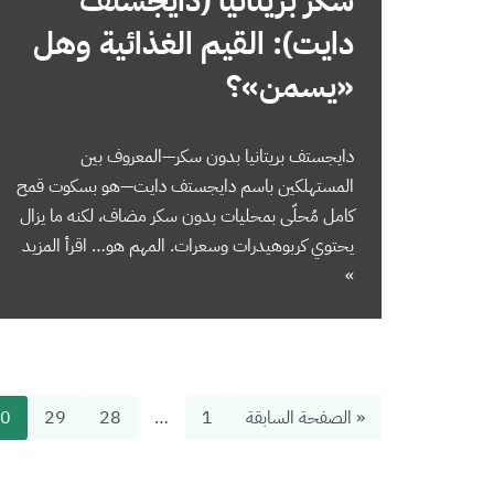
سكر بريتانيا (دايجستف
دايت): القيم الغذائية وهل
«يسمن»؟
دايجستف بريتانيا بدون سكر—المعروف بين
المستهلكين باسم دايجستف دايت—هو بسكوت قمح
كامل مُحلّى بمحليات بدون سكر مضاف، لكنه ما يزال
يحتوي كربوهيدرات وسعرات. المهم هو…
اقرأ المزيد
»
« الصفحة السابقة
1
…
28
29
0