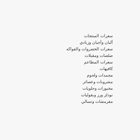
سعرات المنتجات
ألبان وأجبان وزبادي
سعرات الخضروات والفواكه
صلصات ومقبلات
سعرات المطاعم
كافيهات
مجمدات ولحوم
مشروبات وعصائر
مخبوزات وحلويات
نودلز ورز وبقوليات
مقرمشات وتسالي