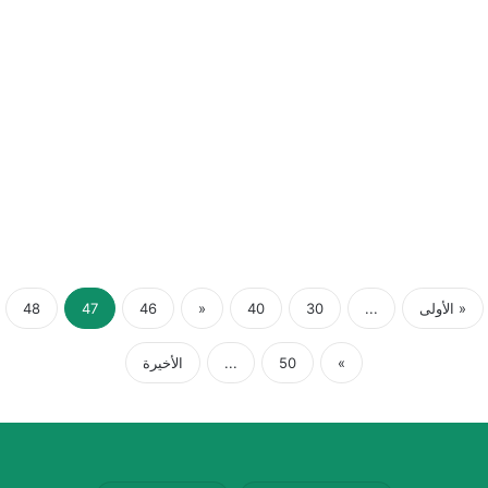
« الأولى
...
30
40
«
46
47
48
»
50
...
الأخيرة