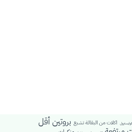
بروتين أقل
اكلات من البقالة تشبع
كوليسترول
ت مرتفعة
منكهات