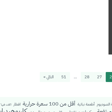
2
27
28
…
51
التالي »
أقل من 100 سعرة حرارية
الصوديوم
أطعمة نباتية
افطار
اكلات فيها 
كاربوهيدرا
رتفعة