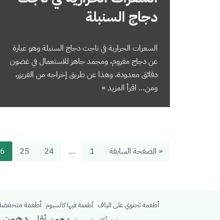
دجاج السنبلة
السعرات الحرارية في ناجت دجاج السنبلة ‬وهو عبارة
عن دجاج مفروم، ومجمد جاهز للاستعمال في غضون
دقائق معدودة، وهذا عن طريق إخراجه من الفريزر،
ومن…
اقرأ المزيد »
« الصفحة السابقة
1
…
24
25
6
أطعمة منخفضة 
أطعمة تحتوي على الياف
أطعمة فيها كالسيوم
دهون م
دهون أقل