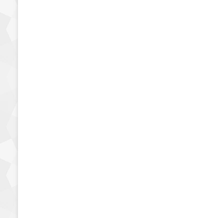
مخبوزات وحلويات
السعرات الحرارية في
صامولي يومي وخبز برجر