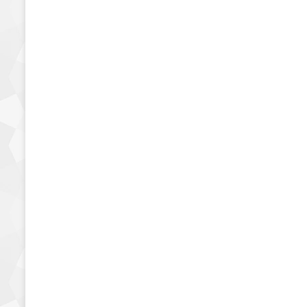
بالسمسم
20 أغسطس، 2023
3٬975