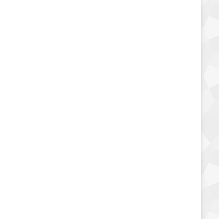
بطاطس ليز بالملح
30 يناير، 2020
14٬782