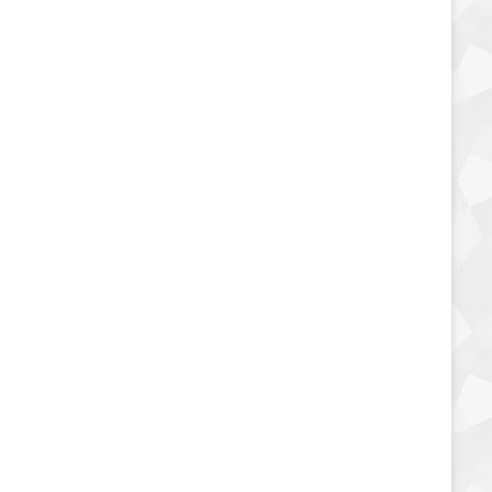
مقرمشات وتسالي
السعرات الحرارية في
بطاطس كويفرز الاصفر
بالجبنة
10 ديسمبر، 2019
6٬500