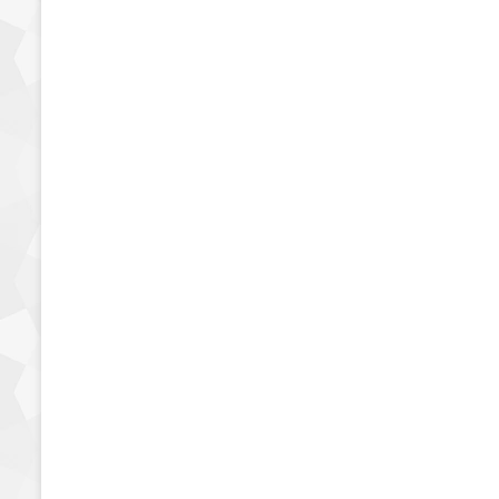
السعرات الحرارية في
اسكالوب دجاج امريكانا
1 سبتمبر، 2025
14٬459