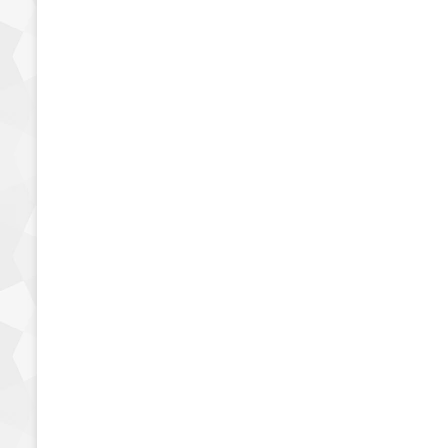
بطاطس ليز حار نار الجديد
28 يناير، 2020
9٬165