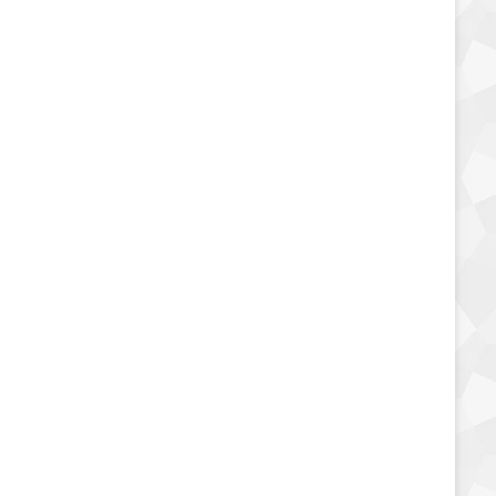
مخبوزات وحلويات
السعرات الحرارية في مافن
كيك بالتفاح والقرفة صباحو
24 يناير، 2020
3٬712