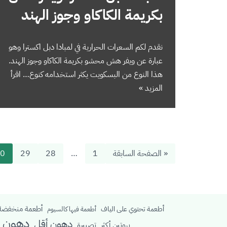
بكريمة الكاكاو وجوز الهند
نقدم لكم السعرات الحرارية في لمبادا دبل اكسترا وهو
عبارة عن ويفر هش محشو بكريمة الكاكاو وجوز الهند.
هذا النوع من البسكويت يكثر استخدامه كنوع…
اقرأ
المزيد »
« الصفحة السابقة
1
…
28
29
0
أطعمة منخفضة 
أطعمة تحتوي على الياف
أطعمة فيها كالسيوم
دهون م
دهون أقل
بروتين أكثر
تصبيرة