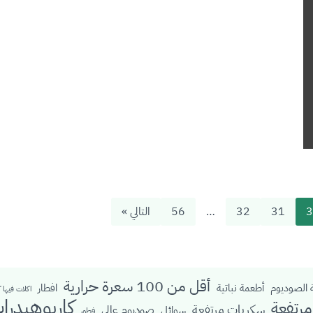
3
31
32
…
56
التالي »
أقل من 100 سعرة حرارية
الصوديوم
أطعمة نباتية
افطار
اكلات فيها 
كاربوهيدرا
رتفعة
سكريات مرتفعة
صوديوم عالي
سوائل
فطور