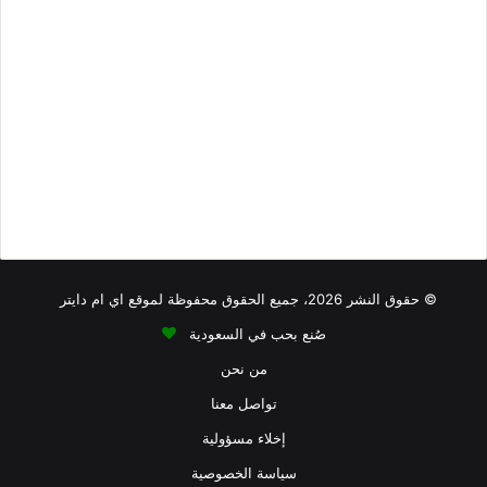
أقل من 100 سعرة حرارية
أطعمة نباتية
افطار
حلى منخفض الصوديوم
دهون مرتفعة
اكلات فيها
بروتين أقل
كاربوهيدرات منخفضة
اكلات من البقالة تشبع
بروتين
كوليسترول
دهون مرتفعة
دهون أقل
سكريات مرتفعة
أكثر
تصبيرة
كاربوهيدرات مرتفعة
صوديوم عالي
سوائل
فطور
منكهات
كاربوهيدرات منخفضة
© حقوق النشر 2026، جميع الحقوق محفوظة لموقع اي ام دايتر
صُنع بحب في السعودية
من نحن
تواصل معنا
إخلاء مسؤولية
سياسة الخصوصية