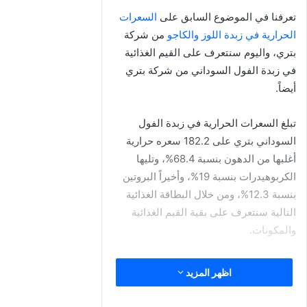
ملح الهيمالايا الوردي
خلاصة اكليل الجبل
ملاحظات على زبدة اللوز والكاجو
بتري
بدون اضافة سكر
انفصال الزيت = محتويات طبيعية (اخلط وتذوق)
تُحفظ في مكان بارد وجاف
مميزات زبدة اللوز والكاجو بتري
زبدة اللوز والكاجو من بتري طبيعية 100%.
بدون سكر مضاف.
لايحتوي على دهون مهدرجة أو مواد حافظة.
منخفض الصوديوم ولايحتوي على كوليستيرول.