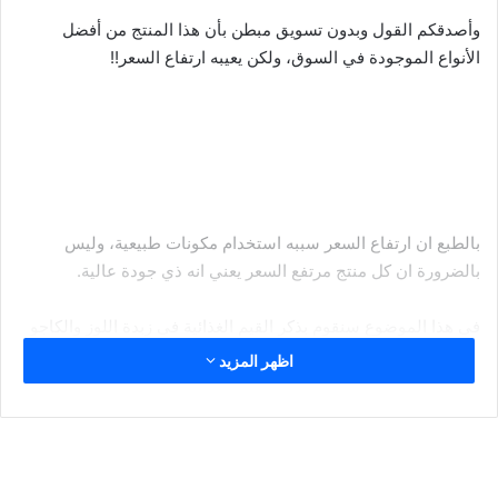
وأصدقكم القول وبدون تسويق مبطن بأن هذا المنتج من أفضل
الأنواع الموجودة في السوق، ولكن يعيبه ارتفاع السعر!!
بالطبع ان ارتفاع السعر سببه استخدام مكونات طبيعية، وليس
بالضرورة ان كل منتج مرتفع السعر يعني انه ذي جودة عالية.
في هذا الموضوع سنقوم بذكر القيم الغذائية في زبدة اللوز والكاجو
بتري بالإضافة إلى المكونات الغذائية والسعرات الحرارية.
اظهر المزيد