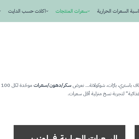
سبة السعرات الحرارية
سعرات المنتجات
اكلات حسب الدايت
اف باستري، بارّات، شوكولاتة… نعرض
سكر/دهون/سعرات
م
ذائية” لتجربة نسخ منزلية أقل سعرات.
السعرات الحرارية في لوزين