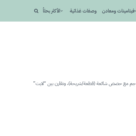
فيتامينات ومعادن
وصفات غذائية
الأكثر بحثاُ
وحّدة لكل 100 جم مع حصص شائعة (قطعة/شريحة)، ونقارن بين “لايت”