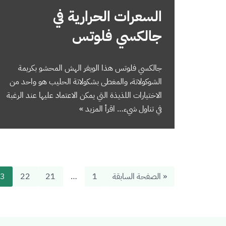
السعرات الحرارية في
جالكسي فلوتس
جالكسي فلوتس هذا الويفر الهش المحشو بكريمة
الشوكولاتة، والمغطى بشكولاتة الحليب هو واحد من
الاختيارات اللذيذة التي يمكن الاعتماد عليها عند الرغبة
في تناول شيء…
اقرأ المزيد »
« الصفحة السابقة
1
…
21
22
3