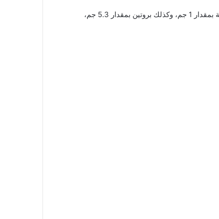
تبلغ سعرات قرع مقمر باجة في كمية مكونة من 15 جم حوالي 75.8 جم، ويحتوي المنتج على دهون بمقدار 5.2 جم، ودهون مشبعة بمقدار 1 جم، وكذلك بروتين بمقدار 5.3 جم،