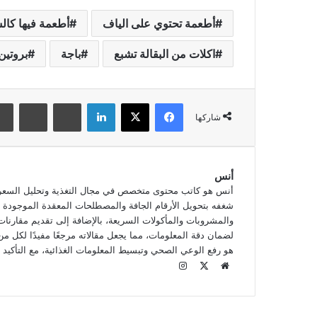
أطعمة تحتوي على الياف
أطعمة فيها كال
اكلات من البقالة تشبع
باجة
بروتين
فيسبوك
‫X
لينكدإن
بينتيريست
‏Reddit
شاركها
أنس
أنس هو كاتب محتوى متخصص في مجال التغذية وتحليل السعرات 
شغفه بتحويل الأرقام الجافة والمصطلحات المعقدة الموجودة عل
والمشروبات والمأكولات السريعة، بالإضافة إلى تقديم مقارنات 
لضمان دقة المعلومات، مما يجعل مقالاته مرجعًا مفيدًا لكل من 
هو رفع الوعي الصحي وتبسيط المعلومات الغذائية، مع التأكيد
م
ا
و
X
ن
ق
س
ع
ت