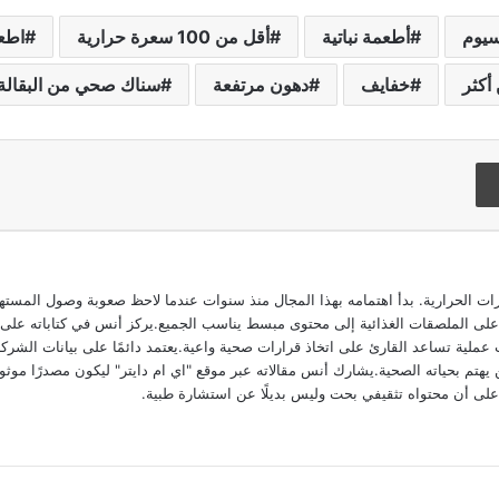
سيوم
أطعمة نباتية
أقل من 100 سعرة حرارية
اطع
 أكثر
خفايف
دهون مرتفعة
سناك صحي من البقالة
Flipboard
الحرارية. بدأ اهتمامه بهذا المجال منذ سنوات عندما لاحظ صعوبة وصول المستهلك
ى الملصقات الغذائية إلى محتوى مبسط يناسب الجميع.يركز أنس في كتاباته على تحلي
عملية تساعد القارئ على اتخاذ قرارات صحية واعية.يعتمد دائمًا على بيانات الشركا
يهتم بحياته الصحية.يشارك أنس مقالاته عبر موقع "اي ام دايتر" ليكون مصدرًا موثوقً
 على أن محتواه تثقيفي بحت وليس بديلًا عن استشارة طبية.