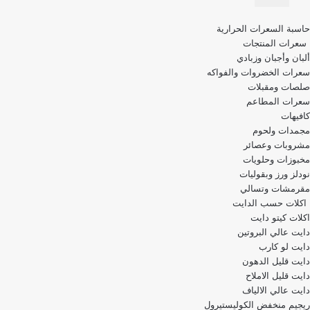
قائمة
حاسبة السعرات الحرارية
التنقل
سعرات المنتجات
ألبان وأجبان وزبادي
سعرات الخضروات والفواكه
صلصات ومقبلات
سعرات المطاعم
كافيهات
مجمدات ولحوم
مشروبات وعصائر
مخبوزات وحلويات
نودلز ورز وبقوليات
مقرمشات وتسالي
اكلات حسب الدايت
اكلات كيتو دايت
دايت عالي البروتين
دايت لو كارب
دايت قليل الدهون
دايت قليل الاملاح
دايت عالي الالياف
ريجيم منخفض الكوليستيرول