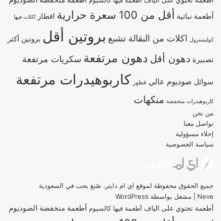
أطعمة تحتوي على الياف
أطعمة فيها كالسيوم
أقل من 100 سعرة حرارية
أطعمة نباتية
افطار
اكلات فيها
بروتين أقل
اكلات من البقالة تشبع
بروتين أكثر
كوليسترول
دهون مرتفعة
دهون أقل
سكريات مرتفعة
تصبيرة
كاربوهيدرات مرتفعة
صوديوم عالي
سوائل
فطور
منكهات
كاربوهيدرات منخفضة
من نحن
تواصل معنا
إخلاء مسؤولية
سياسة الخصوصية
جميع الحقوق محفوظة لموقع اي ام دايتر، صُنع بحب في السعودية
Neve
| مشغل بواسطة
WordPress
أطعمة منخفضة الصوديوم
أطعمة تحتوي على الياف
أطعمة فيها كالسيوم