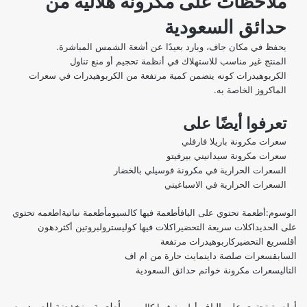
ملاحظات على مكرونة هلالية من
حدائق السعودية
يحفظ في مكان جاف، وبارد بعيدًا عن أشعة الشمس المباشرة.
المنتج غير مناسب للاستهلاك في أنظمة تحجيم أو منع تناول
الكربوهيدرات كونه يتضمن كمية مرتفعة من الكربوهيدرات في سعرات
الماكروز الخاصة به.
تعرفوا أيضًا على
سعرات مكرونة باريلا فارفلي
سعرات مكرونة سيدانيني بيرفيتو
السعرات الحرارية في مكرونة فوسيلي بالخضار
السعرات الحرارية في الاسباغيتي
الوسوم:
أطعمة تحتوي على الياف
أطعمة فيها كالسيوم
أطعمة نباتية
اطعمه تحتوي
على الحديد
اكلات سريعة التحضير
اكلات فيها كوليسترول
بروتين أكثر
دهون
أقل
سريع التحضير
كاربوهيدرات مرتفعة
السابق
سعرات صلصة داينمايت حارة من ام اف
التالي
سعرات مكرونة خواتم حدائق السعودية
أطعمة منخفضة الصوديوم