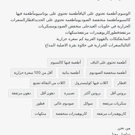
الوسوم:
أطعمة تحتوي على الياف
أطعمة تحتوي على بوتاسيوم
أطعمة فيها
كالسيوم
أطعمة منخفضة الصوديوم
اطعمه تحتوي على الحديد
افطار
السعرات
الحرارية في حلويات العيد
حلى منخفض الصوديوم
سكريات
مرتفعة
فطور
كاربوهيدرات مرتفعة
منكهات
السابق
كتكات بالقهوة العربية كم سعره حرارية
التالي
السعرات الحرارية في حلاوة بقرة الاصلية المداح
أطعمة تحتوي على الياف
أطعمة فيها كالسيوم
أطعمة منخفضة الصوديوم
أطعمة نباتية
أقل من 100 سعرة حرارية
افطار
اكلات فيها كوليسترول
اكلات من البقالة تشبع
بروتين أقل
بروتين أكثر
تصبيرة
دهون أقل
دهون مرتفعة
سكريات مرتفعة
سوائل
صوديوم عالي
فطور
كاربوهيدرات مرتفعة
كاربوهيدرات منخفضة
منكهات
من نحن
تواصل معنا