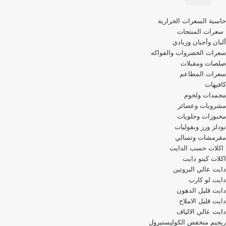
قائمة
حاسبة السعرات الحرارية
التنقل
سعرات المنتجات
ألبان وأجبان وزبادي
سعرات الخضروات والفواكه
صلصات ومقبلات
سعرات المطاعم
كافيهات
مجمدات ولحوم
مشروبات وعصائر
مخبوزات وحلويات
نودلز ورز وبقوليات
مقرمشات وتسالي
اكلات حسب الدايت
اكلات كيتو دايت
دايت عالي البروتين
دايت لو كارب
دايت قليل الدهون
دايت قليل الاملاح
دايت عالي الالياف
ريجيم منخفض الكوليستيرول