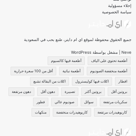
إخلاء مسؤولية
سياسة الخصوصية
جميع الحقوق محفوظة لموقع اي ام دايتر، صُنع بحب في السعودية
Neve
| مشغل بواسطة
WordPress
أطعمة تحتوي على الياف
أطعمة فيها كالسيوم
أطعمة منخفضة الصوديوم
أطعمة نباتية
أقل من 100 سعرة حرارية
افطار
اكلات فيها كوليسترول
اكلات من البقالة تشبع
بروتين أقل
بروتين أكثر
تصبيرة
دهون أقل
دهون مرتفعة
سكريات مرتفعة
سوائل
صوديوم عالي
فطور
كاربوهيدرات مرتفعة
كاربوهيدرات منخفضة
منكهات