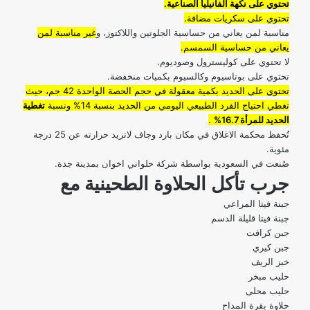
تحتوي على نكهة الفانيليا الصناعية.
تحتوي على سكريات مضافة.
مناسبة لمن يعاني من حساسية الجلوتين واللاكتوز، و
غير مناسبة لمن
يعاني من حساسية السمسم.
لا تحتوي على كوليسترول وصوديوم.
تحتوي على بوتاسيوم وكالسيوم بكميات منخفضة.
تحتوي على الحديد بكمية معقولة في حجم الحصة الواحدة 42 جم، حيث
تغطي احتياج الفرد الطبيعي اليومي من الحديد بنسبة 14% ونسبة
تغطية
الحديد للمرأة 16.7%
.
تُحفظ محكمة الاغلاق في مكان بارد وجاف لاتزيد حرارته عن 25 درجة
مئوية.
صُنعت في السعودية بواسطة شركة حلواني اخوان بمدينة جدة.
جرب تأكل الحلاوة الطحينية مع
جبنة فيتا
المراعي
جبنة فيتا قليلة الدسم
جبن كرافت
جبن كيري
خبز الريف
حليب مبخر
حليب محلى
حلاوة بقرة المداح