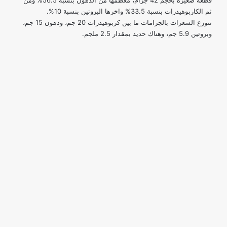
قطعة صغيرة بحجم 42 جرام، معظمها من الدهون بنسبة 56.5% ومن
ثم الكاربوهيدرات بنسبة 33.5% واخرها البروتين بنسبة 10%.
تتوزع السعرات بالجرامات ما بين كربوهيدرات 20 جم، ودهون 15 جم،
وبروتين 5.9 جم، وهناك حديد بمقدار 2.5 ملجم.