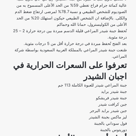
عالية كمائة جرام فراح تغطي 59% من الحد الأعلى المسموح به من
الصوديوم للشخص الطبيعي و نسبة 78.7% لمرضى ارتفاع ضغط الدم
والكلى. بالإضافة ان الشخص الطبيعي حيكون استهلك 20% من الحد
الأعلى من الكوليسترول، حمانا الله وحماكم
تُحفظ جبنة شيدر المراعي قليلة الدسم مبردة بين درجة حرارة 2 – 25
درجة مئوية.
بعد الفتح تُحفظ مبردة في درجة حرارة أقل من 5 درجات مئوية.
صُنعت جبنة شيدر المراعي بالمملكة العربية السعودية بواسطة شركة
المراعي.
تعرفوا على السعرات الحرارية في
اجبان الشيدر
جبنة المراعي شيدر
للعبوة الكاملة 113 جم
جبنة شيدر برايد
جبنة شيدر فريشكو
جبن كرافت شيدر
جبن شيدر برايد البرجر
ليز ماكس بجبنة الشيدر
فول سوداني بالجبنة
دوريتوس بالجبنة