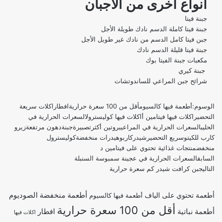
أنواع أخرى من الأجبان
جبنة فيتا
جبنة فيتا كاملة الدسم نادك
طويلة الأجل
جبن فيتا
كامل الدسم من نادك غير طويل الأجل
جبنة فيتا قليلة الدسم
نادك
مكعبات جبنة الفيتا
بوك
جبنة كيري
شرائح جبن المراعي
للساندوتشات
الوسوم:
أطعمة فيها كالسيوم
أقل من 100 سعرة حرارية
افطار
اكلات سريعة
التحضير
اكلات فيها فيتامين أ
اكلات فيها كوليسترول
السعرات الحرارية في
الحليب
السعرات الحرارية في المراعي
بروتين أكثر
تصبيرة
جبنة
دهون مرتفعة
زيرو
كارب للكيتو
سريع التحضير
شيدر
كاربوهيدرات منخفضة
كوليسترول
منخفض
منتجات غذائية تحتوي على فيتامين د
السابق
السعرات الحرارية في عجينة سمبوسة السنبلة
التالي
جبن كرافت شيدر كم سعرة حرارية
أطعمة منخفضة الصوديوم
أطعمة تحتوي على الياف
أطعمة فيها كالسيوم
أقل من 100 سعرة حرارية
أطعمة نباتية
افطار
اكلات فيها