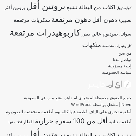
بروتين أقل
اكلات من البقالة تشبع
بروتين أكثر
كوليسترول
دهون مرتفعة
دهون أقل
سكريات مرتفعة
تصبيرة
كاربوهيدرات مرتفعة
صوديوم عالي
سوائل
فطور
منكهات
كاربوهيدرات منخفضة
من نحن
تواصل معنا
إخلاء مسؤولية
سياسة الخصوصية
جميع الحقوق محفوظة لموقع اي ام دايتر، صُنع بحب في السعودية
Neve
| مشغل بواسطة
WordPress
أطعمة منخفضة الصوديوم
أطعمة تحتوي على الياف
أطعمة فيها كالسيوم
أقل من 100 سعرة حرارية
أطعمة نباتية
افطار
اكلات فيها
بروتين أقل
اكلات من البقالة تشبع
بروتين أكثر