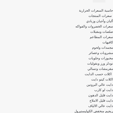
قائمة
حاسبة السعرات الحرارية
التنقل
سعرات المنتجات
ألبان وأجبان وزبادي
سعرات الخضروات والفواكه
صلصات ومقبلات
سعرات المطاعم
كافيهات
مجمدات ولحوم
مشروبات وعصائر
مخبوزات وحلويات
نودلز ورز وبقوليات
مقرمشات وتسالي
اكلات حسب الدايت
اكلات كيتو دايت
دايت عالي البروتين
دايت لو كارب
دايت قليل الدهون
دايت قليل الاملاح
دايت عالي الالياف
ريجيم منخفض الكوليستيرول