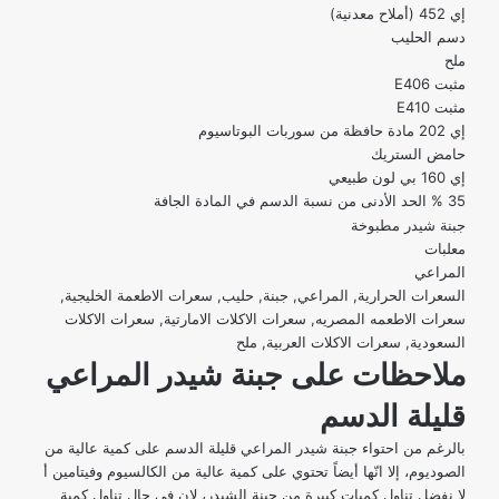
إي 452 (أملاح معدنية)
دسم الحليب
ملح
مثبت E406
مثبت E410
إي 202 مادة حافظة من سوربات البوتاسيوم
حامض الستريك
إي 160 بي لون طبيعي
35 % الحد الأدنى من نسبة الدسم في المادة الجافة
جبنة شيدر مطبوخة
معلبات
المراعي
السعرات الحرارية, المراعي, جبنة, حليب, سعرات الاطعمة الخليجية,
سعرات الاطعمه المصريه, سعرات الاكلات الامارتية, سعرات الاكلات
السعودية, سعرات الاكلات العربية, ملح
ملاحظات على جبنة شيدر المراعي
قليلة الدسم
بالرغم من احتواء جبنة شيدر المراعي قليلة الدسم على كمية عالية من
الصوديوم، إلا انّها أيضاً تحتوي على كمية عالية من الكالسيوم وفيتامين أ
لا نفضل تناول كميات كبيرة من جبنة الشيدر، لإن في حال تناول كمية