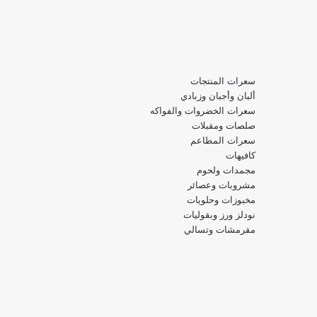
سعرات المنتجات
ألبان وأجبان وزبادي
سعرات الخضروات والفواكه
صلصات ومقبلات
سعرات المطاعم
كافيهات
مجمدات ولحوم
مشروبات وعصائر
مخبوزات وحلويات
نودلز ورز وبقوليات
مقرمشات وتسالي