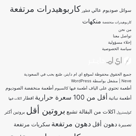
كاربوهيدرات مرتفعة
صوديوم عالي
سوائل
فطور
منكهات
كاربوهيدرات منخفضة
من نحن
تواصل معنا
إخلاء مسؤولية
سياسة الخصوصية
جميع الحقوق محفوظة لموقع اي ام دايتر، صُنع بحب في السعودية
Neve
| مشغل بواسطة
WordPress
أطعمة منخفضة الصوديوم
أطعمة تحتوي على الياف
أطعمة فيها كالسيوم
أقل من 100 سعرة حرارية
أطعمة نباتية
افطار
اكلات فيها
بروتين أقل
اكلات من البقالة تشبع
بروتين أكثر
كوليسترول
دهون مرتفعة
دهون أقل
سكريات مرتفعة
تصبيرة