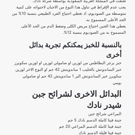
صُنعت في المملكة العربية السعودية بواسطة شركة نادك.
يجب عدم الإفراط في تناول هذا النوع من الاجبان لاحتوائه على كمية
متوسطة من الصوديوم، اذ تغطي احتياج الفرد الطبيعي بنسبة 10% من
الحد الأعلى المسموح به.
يغطي هذا الجبن احتياج مريض الكلى وضغط الدم من الحد الأعلى
المسموح به من الصوديوم بنسبة 12%.
بالنسبة للخبز يمكنكم تجربة بدائل
أخرى
خبز برجر البطاطس
من لوزين او
صامولي لوزين
او لوزين
سكويرز
خبز
الساندوتش بالحليب 1 ساندويتش 42 جم او النوع الاخر
لوزين
سكويرز
خبز الساندوتش البر 1 ساندويتش 42 جم او
صامولي
يومي
البدائل الاخرى لشرائح جبن
شيدر نادك
المراعي شرائح جبن
جبنة
فيتا
كاملة الدسم نادك 5 جم
جبنة فيتا
كاملة الدسم المراعي 20 جم
جبنة فيتا قليلة الدسم
نادك