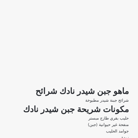
ماهو جبن شيدر نادك شرائح
شرائح جبنة شيدر مطبوخة
مكونات شريحة جبن شيدر نادك
حليب بقري طازج مبستر
منفحة غير حيوانية (جبن)
جوامد الحليب
زبدة