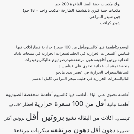
بوك مكعبات
جبنة الفيتا
الفاخرة 200 جم
مكعبات جبنة
كيري
بالقشطة الطازجة (مكعب واحد = 18 جم)
جبن شيدر المراعي
شيدر كرافت
الوسوم:
أطعمة فيها كالسيوم
أقل من 100 سعرة حرارية
افطار
اكلات فيها
فيتامين أ
السعرات الحرارية في الحليب
السعرات الحرارية في منتجات نادك
الغذائية
بروتين أقل
جبنة
دهون مرتفعة
شيدر
صوديوم عالي
كاربوهيدرات
منخفضة
منتجات غذائية تحتوي على فيتامين د
السابق
السعرات الحرارية في عصير ندى مانجو
التالي
السعرات الحرارية في حليب مبخر المراعي كامل الدسم
أطعمة منخفضة الصوديوم
أطعمة تحتوي على الياف
أطعمة فيها كالسيوم
أقل من 100 سعرة حرارية
أطعمة نباتية
افطار
اكلات فيها
بروتين أقل
اكلات من البقالة تشبع
بروتين أكثر
كوليسترول
دهون مرتفعة
دهون أقل
سكريات مرتفعة
تصبيرة