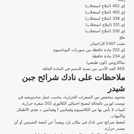
إي 452 (املاح استحلاب)
إي 450 (املاح استحلاب)
إي 339 (املاح استحلاب)
إي 331 (املاح استحلاب)
إي 330 (املاح استحلاب)
ملح
مثبت E407 كاراجينان
إي 202 مادة حافظة من سوربات البوتاسيوم
إي 234 مادة حافظة
بيتاكاروتين (لون طبيعي)
45% الحد الأدنى من نسبة الدسم في المادة الجافة
ملاحظات على نادك شرائح جبن
شيدر
محتوى منخفض من السعرات الحرارية، يناسب عمل ساندويشه في
توست لوزين
بالنخالة ليصبح اجمالي الكالوري 202 سعرة حرارية.
كميات لا بأس بها من الكالسيوم وفيتامين أ وفيتامين د تغذي الأطفال
والأمهات.
تُحفظ شرائح جبن نادك في مكان بارد وبعيداً عن أشعة الشمس أو أي
مصدر حرارة.