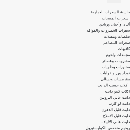
قائمة
حاسبة السعرات الحرارية
التنقل
سعرات المنتجات
ألبان وأجبان وزبادي
سعرات الخضروات والفواكه
صلصات ومقبلات
سعرات المطاعم
كافيهات
مجمدات ولحوم
مشروبات وعصائر
مخبوزات وحلويات
نودلز ورز وبقوليات
مقرمشات وتسالي
اكلات حسب الدايت
اكلات كيتو دايت
دايت عالي البروتين
دايت لو كارب
دايت قليل الدهون
دايت قليل الاملاح
دايت عالي الالياف
ريجيم منخفض الكوليستيرول