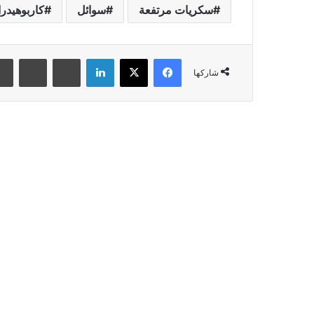
سكريات مرتفعة
سوائل
كاربوهيدر
فيسبوك
‫X
لينكدإن
بينتيريست
‏Reddit
شاركها