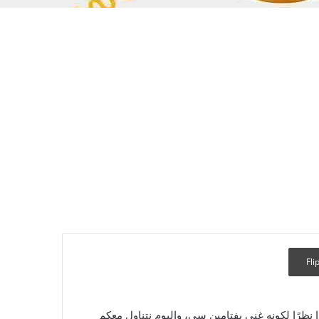
Fli
ا نظرًا لكونه غني بفتامين سي، واليوم نتناول معكم