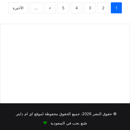
1
2
3
4
5
»
...
الأخيرة
أطعمة منخفضة الصوديوم
أطعمة تحتوي على الياف
أطعمة فيها كالسيوم
أقل من 100 سعرة حرارية
أطعمة نباتية
افطار
اكلات فيها
بروتين أقل
اكلات من البقالة تشبع
بروتين
كوليسترول
دهون مرتفعة
دهون أقل
سكريات مرتفعة
أكثر
تصبيرة
كاربوهيدرات مرتفعة
صوديوم عالي
سوائل
فطور
منكهات
كاربوهيدرات منخفضة
© حقوق النشر 2026، جميع الحقوق محفوظة لموقع اي ام دايتر
صُنع بحب في السعودية