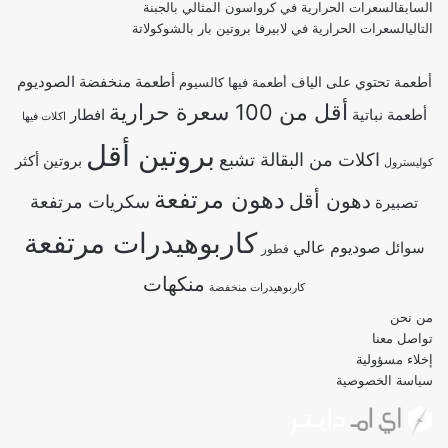
السابق
السعرات الحرارية في كرواسون المثالي بالجبنة
التالي
السعرات الحرارية في لابيرفا بروتين بار بالشوكولاتة
أطعمة منخفضة الصوديوم
أطعمة تحتوي على الياف
أطعمة فيها كالسيوم
أقل من 100 سعرة حرارية
أطعمة نباتية
افطار
اكلات فيها
بروتين أقل
اكلات من البقالة تشبع
بروتين أكثر
كوليسترول
دهون مرتفعة
دهون أقل
سكريات مرتفعة
تصبيرة
كاربوهيدرات مرتفعة
صوديوم عالي
سوائل
فطور
منكهات
كاربوهيدرات منخفضة
من نحن
تواصل معنا
إخلاء مسؤولية
سياسة الخصوصية