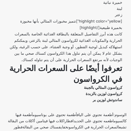
خميرة نباتية
لبنة
زعتر
[highlight color=”yellow”]تتميز مخبوزات المثالي بأنها مخبوزة
بخميرة طبيعية[/highlight]
كانت هذه أبرز التفاصيل المتعلقة بالبطاقة الغذائبة الخاصة بالسعرات
الحرارية والمكونات الغذائية لكرواسون المثالي لبنة بالزعتر، ويمكنكم
استهلاكه كبديل لوجبة الفطور، أو وجبة العشاء، على حسب الرغبة، ولكن
بشكل عام لا يمكن أن يتم تناول هذا الكرواسون كسناك صحي ما بين
الوجبات لأنه مرتفع السعرات الحرارية على أن يتم تناوله كسناك.
تعرفوا أيضًا على
السعرات الحرارية
في الكرواسون
كرواسون المثالي بالجبنة
كرواسون لوزين بالزبدة
ساندوتش لوزين بر
الوسوم:
أطعمة تحتوي على الياف
أطعمة تحتوي على بوتاسيوم
أطعمة فيها
كالسيوم
اطعمه تحتوي على الحديد
افطار
اكلات فيها فيتامين أ
اكلات من البقالة
تشبع
السعرات الحرارية في الكرواسون
خفايف
سناك صحي من البقالة
فطور