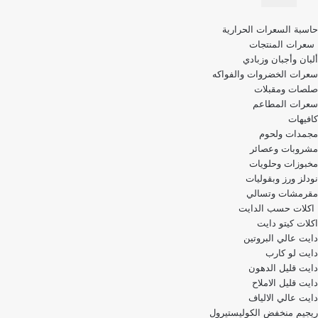
قائمة
حاسبة السعرات الحرارية
التنقل
سعرات المنتجات
ألبان وأجبان وزبادي
سعرات الخضروات والفواكه
صلصات ومقبلات
سعرات المطاعم
كافيهات
مجمدات ولحوم
مشروبات وعصائر
مخبوزات وحلويات
نودلز ورز وبقوليات
مقرمشات وتسالي
اكلات حسب الدايت
اكلات كيتو دايت
دايت عالي البروتين
دايت لو كارب
دايت قليل الدهون
دايت قليل الاملاح
دايت عالي الالياف
ريجيم منخفض الكوليستيرول