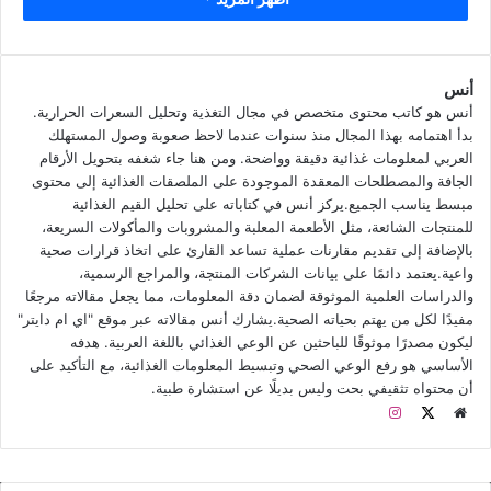
تبلغ السعرات الحرارية في زيت الزيتون نادك 45 سعرة حرارية في
كل 5 مل، ويُصنع زيت الزيتون نادك من الزيتون العضوي المزروع في
مدينة الجوف السعودية، ودرجة الحموضة أقل من 0.8 في 100 مل،
أنس
حيث تم عصّره على البارد من زيتون بكر ممتاز.
أنس هو كاتب محتوى متخصص في مجال التغذية وتحليل السعرات الحرارية.
بدأ اهتمامه بهذا المجال منذ سنوات عندما لاحظ صعوبة وصول المستهلك
العربي لمعلومات غذائية دقيقة وواضحة. ومن هنا جاء شغفه بتحويل الأرقام
يبلغ إجمالي الدهون في تلك الكمية 4.95 جم بنسبة 99% ولا يحتوي
الجافة والمصطلحات المعقدة الموجودة على الملصقات الغذائية إلى محتوى
الزيت على أي مقدار من البروتين، أو الكربوهيدرات.
مبسط يناسب الجميع.يركز أنس في كتاباته على تحليل القيم الغذائية
للمنتجات الشائعة، مثل الأطعمة المعلبة والمشروبات والمأكولات السريعة،
ماهو زيت زيتون عضوي من نادك
بالإضافة إلى تقديم مقارنات عملية تساعد القارئ على اتخاذ قرارات صحية
واعية.يعتمد دائمًا على بيانات الشركات المنتجة، والمراجع الرسمية،
والدراسات العلمية الموثوقة لضمان دقة المعلومات، مما يجعل مقالاته مرجعًا
زيت الزيتون البكر الممتاز، عصرة أولى
مفيدًا لكل من يهتم بحياته الصحية.يشارك أنس مقالاته عبر موقع "اي ام دايتر"
ليكون مصدرًا موثوقًا للباحثين عن الوعي الغذائي باللغة العربية. هدفه
الأساسي هو رفع الوعي الصحي وتبسيط المعلومات الغذائية، مع التأكيد على
أن محتواه تثقيفي بحت وليس بديلًا عن استشارة طبية.
م
ا
و
X
ن
ق
س