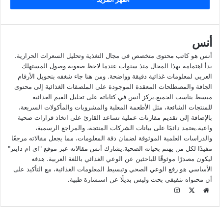
وكذلك أهم المكونات الغذائية الموجودة في هذا المنتج، فتابعونا
لتتعرفوا عليه.
أنس
السعرات الحرارية في زيتون كوبوليفا
أنس هو كاتب محتوى متخصص في مجال التغذية وتحليل السعرات الحرارية.
بدأ اهتمامه بهذا المجال منذ سنوات عندما لاحظ صعوبة وصول المستهلك
تبلغ السعرات الحرارية في كمية مكونة من 20 جرام من الزيتون
العربي لمعلومات غذائية دقيقة وواضحة. ومن هنا جاء شغفه بتحويل الأرقام
الاسود تقريبًا 24.8 سعرة حرارية، وتتوزع سعرات الماكروز ما بين
الجافة والمصطلحات المعقدة الموجودة على الملصقات الغذائية إلى محتوى
2.4 جرام للدهون، ويأتي بعد ذلك البروتين بمقدار 0.24، وفي النهاية
مبسط يناسب الجميع.يركز أنس في كتاباته على تحليل القيم الغذائية
تأتي الكربوهيدرات بمقدار 0.1 جرام.
للمنتجات الشائعة، مثل الأطعمة المعلبة والمشروبات والمأكولات السريعة،
بالإضافة إلى تقديم مقارنات عملية تساعد القارئ على اتخاذ قرارات صحية
واعية.يعتمد دائمًا على بيانات الشركات المنتجة، والمراجع الرسمية،
والدراسات العلمية الموثوقة لضمان دقة المعلومات، مما يجعل مقالاته مرجعًا
مفيدًا لكل من يهتم بحياته الصحية.يشارك أنس مقالاته عبر موقع "اي ام دايتر"
ليكون مصدرًا موثوقًا للباحثين عن الوعي الغذائي باللغة العربية. هدفه
الأساسي هو رفع الوعي الصحي وتبسيط المعلومات الغذائية، مع التأكيد على
أن محتواه تثقيفي بحت وليس بديلًا عن استشارة طبية.
م
ا
و
X
ن
ق
س