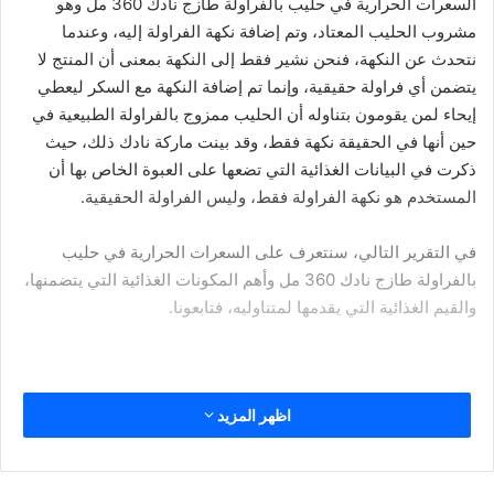
نادك حليب طازج بالشوكولاته 200
مل