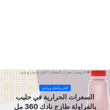
السعرات الحرارية في حليب
بالشوكولاته طازج نادك 200 مل
تحتوي عبوة حليب بالشوكولاته طازج نادك على
140 سعره حرارية في العبوة الصغيرة 200 مل،
وأغلب هذه السعرات من الكربوهيدرات بنسبة
65.9% تليها الدهون بنسبة 18.1% ومن ثم البروتين
بنسبة 16%.
تتوزع سعرات الماكروز بالجرامات في تلك الكمية
ما بين كربوهيدرات بمقدار 24.4 جم، وبروتين
بمقدار 5.4 جم، ودهون بمقدار 5.8 جم.