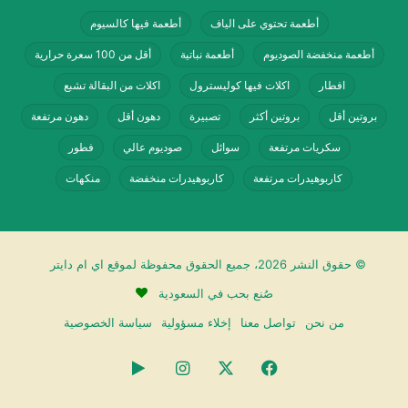
3 % دسم على الأقل
أطعمة تحتوي على الياف
أطعمة فيها كالسيوم
سكر
أطعمة منخفضة الصوديوم
أطعمة نباتية
أقل من 100 سعرة حرارية
افطار
اكلات فيها كوليسترول
اكلات من البقالة تشبع
مسحوق الكاكو
بروتين أقل
بروتين أكثر
تصبيرة
دهون أقل
دهون مرتفعة
مثبت ومستحلب (اي 407، أي 412، اي 471)
سكريات مرتفعة
سوائل
صوديوم عالي
فطور
نكهة الشوكولاته والفانيلا المطابقة للنكهة
كاربوهيدرات مرتفعة
كاربوهيدرات منخفضة
منكهات
الطبيعية
غير معروف
© حقوق النشر 2026، جميع الحقوق محفوظة لموقع اي ام دايتر
حليب بالشوكولاته طازج نادك منتج سعودي
صُنع بحب في السعودية
من نحن
تواصل معنا
إخلاء مسؤولية
سياسة الخصوصية
مشتقات الحليب والألبان
فيسبوك
‫X
انستقرام
‏Google
نادك
سعرات الاكلات السعودية