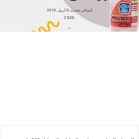
يحتوي المنتج أيضًا على فيتامين أ بمقدار 1335
وحدة، وكالسيوم بمقدار 220 ملجم.