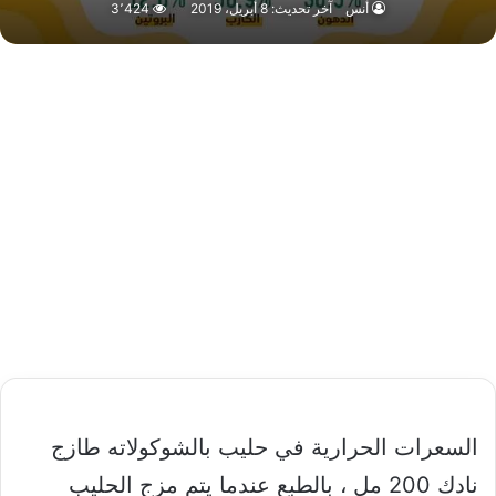
أنس
آخر تحديث: 8 أبريل، 2019
3٬424
السعرات الحرارية في حليب بالشوكولاته طازج
نادك 200 مل ، بالطبع عندما يتم مزج الحليب