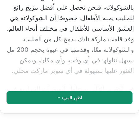
بالشوكولاته، فنحن نحصل على أفضل مزيج رائع
للحليب يحبه الأطفال، خصوصًا أن الشوكولاتة هي
العشق الأساسي للأطفال في مختلف أنحاء العالم،
وقد قامت ماركة نادك بدمج كل من الحليب،
والشوكولاته معًا، وقدمتها في عبوة بحجم 200 مل
يسهل تناولها في أي وقت، وأي مكان، ويمكن
العثور عليها بسهولة في أي سوبر ماركت محلي.
في التقرير التالي سنتناول السعرات الحرارية في
اظهر المزيد
حليب بالشوكولاته طازج نادك 200 مل وأهم
المكونات والقيم الغذائية التي يتضمنها، فتابعونا.