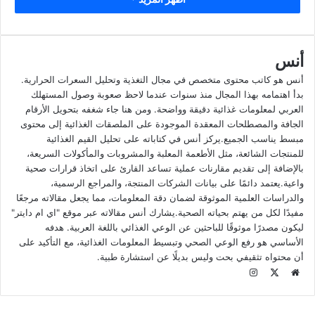
قهوة مثلجة
تبلغ السعرات الحرارية في إجمالي عبوة كاملة بحجم 250 مل من
أنس
بوني موكا حوالي 173.2 سعر حراري، وتتنوع سعرات الماكروز داخل
تلك الكمية ما بين دهون بمقدار 4.8 جرام لكامل العبوة، وهي
أنس هو كاتب محتوى متخصص في مجال التغذية وتحليل السعرات الحرارية.
المقدار الأدنى من سعرات الماكروز، ثم بعد ذلك يأتي البروتين
بدأ اهتمامه بهذا المجال منذ سنوات عندما لاحظ صعوبة وصول المستهلك
العربي لمعلومات غذائية دقيقة وواضحة. ومن هنا جاء شغفه بتحويل الأرقام
بمقدار 7.5 جرام، وهي نسبة نوعًا ما جيدة نسبيًا، أما عندما يتعلق
الجافة والمصطلحات المعقدة الموجودة على الملصقات الغذائية إلى محتوى
الأمر بالكربوهيدرات، فهي تحتل النسبة الأعلى من سعرات الماكروز
مبسط يناسب الجميع.يركز أنس في كتاباته على تحليل القيم الغذائية
بمقدار 25 جرام، وهذا يجعل المنتج يتضمن الكثير من الكربوهيدرات
للمنتجات الشائعة، مثل الأطعمة المعلبة والمشروبات والمأكولات السريعة،
التي تسبب في زيادة الوزن، ناهيك عن أن المنتج أصلًا يحتوي على
بالإضافة إلى تقديم مقارنات عملية تساعد القارئ على اتخاذ قرارات صحية
واعية.يعتمد دائمًا على بيانات الشركات المنتجة، والمراجع الرسمية،
نسبة مرتفعة من السكر بمقدار 24 جرام من ضمنهم سكر مضاف
والدراسات العلمية الموثوقة لضمان دقة المعلومات، مما يجعل مقالاته مرجعًا
بمقدار 15 جرام.
مفيدًا لكل من يهتم بحياته الصحية.يشارك أنس مقالاته عبر موقع "اي ام دايتر"
ليكون مصدرًا موثوقًا للباحثين عن الوعي الغذائي باللغة العربية. هدفه
بوني موكا قهوة مثلجة
الأساسي هو رفع الوعي الصحي وتبسيط المعلومات الغذائية، مع التأكيد على
أن محتواه تثقيفي بحت وليس بديلًا عن استشارة طبية.
م
ا
عبارة عن قهوة باردة من نوع موكا تشعرك بالانتعاش عند تناولها
و
X
ن
ق
س