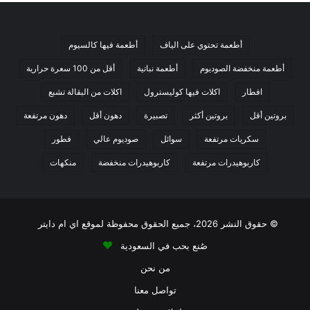
ع
ت
ا
ق
ل
ر
أطعمة تحتوي على الياف
أطعمة فيها كالسيوم
و
ا
أطعمة منخفضة الصوديوم
أطعمة نباتية
أقل من 100 سعرة حرارية
ي
م
ب
افطار
اكلات فيها كوليسترول
اكلات من البقالة تشبع
بروتين أقل
بروتين أكثر
تصبيرة
دهون أقل
دهون مرتفعة
سكريات مرتفعة
سوائل
صوديوم عالي
فطور
كاربوهيدرات مرتفعة
كاربوهيدرات منخفضة
منكهات
© حقوق النشر 2026، جميع الحقوق محفوظة لموقع اي ام دايتر
صُنع بحب في السعودية
من نحن
تواصل معنا