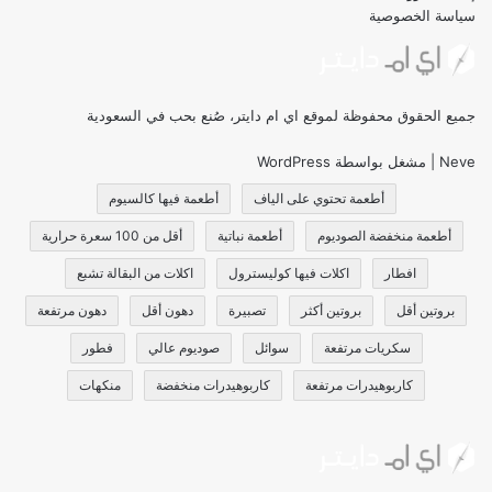
سياسة الخصوصية
جميع الحقوق محفوظة لموقع اي ام دايتر، صُنع بحب في السعودية
Neve
| مشغل بواسطة
WordPress
أطعمة تحتوي على الياف
أطعمة فيها كالسيوم
أطعمة منخفضة الصوديوم
أطعمة نباتية
أقل من 100 سعرة حرارية
افطار
اكلات فيها كوليسترول
اكلات من البقالة تشبع
بروتين أقل
بروتين أكثر
تصبيرة
دهون أقل
دهون مرتفعة
سكريات مرتفعة
سوائل
صوديوم عالي
فطور
كاربوهيدرات مرتفعة
كاربوهيدرات منخفضة
منكهات