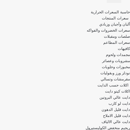
قائمة
حاسبة السعرات الحرارية
التنقل
سعرات المنتجات
ألبان وأجبان وزبادي
سعرات الخضروات والفواكه
صلصات ومقبلات
سعرات المطاعم
كافيهات
مجمدات ولحوم
مشروبات وعصائر
مخبوزات وحلويات
نودلز ورز وبقوليات
مقرمشات وتسالي
اكلات حسب الدايت
اكلات كيتو دايت
دايت عالي البروتين
دايت لو كارب
دايت قليل الدهون
دايت قليل الاملاح
دايت عالي الالياف
ريجيم منخفض الكوليستيرول