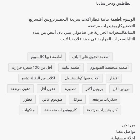
بطاطس ودجز ساديا
الوسوم:
أطعمة نباتية
افطار
اكلات سريعة التحضير
بروتين أقل
سريع
التحضير
كاربوهيدرات مرتفعة
السابق
السعرات الحرارية في صامولي بيتي بان أبيض من بنده
التالي
السعرات الحرارية في جبنة فلاديفيا لايت
أطعمة تحتوي على الياف
أطعمة فيها كالسيوم
أطعمة منخفضة الصوديوم
أطعمة نباتية
أقل من 100 سعرة حرارية
افطار
اكلات فيها كوليسترول
اكلات من البقالة تشبع
بروتين أقل
بروتين أكثر
تصبيرة
دهون أقل
دهون مرتفعة
سكريات مرتفعة
سوائل
صوديوم عالي
فطور
كاربوهيدرات مرتفعة
كاربوهيدرات منخفضة
منكهات
من نحن
تواصل معنا
إخلاء مسؤولية