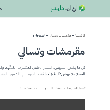
حا
تخطى
إلى
المحتوى
الرئيسية
–
مقرمشات وتسالي
–
الصفحة 3
مقرمشات وتسالي
كل ما يخص الشيبس، الفشار الجاهز، المكسرات المُنكّهة، 
الجمع مع بروتين/ألياف). كما نُشير للصوديوم والدهون الم
تنبيه:
المعلومات للتثقيف العام وليست نصيحة طبية.