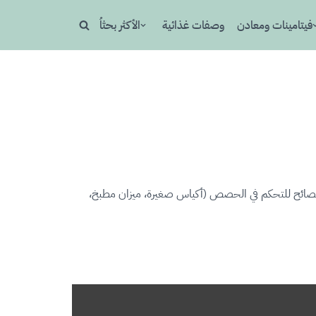
فيتامينات ومعادن
وصفات غذائية
الأكثر بحثاُ
جم، ونصائح للتحكم في الحصص (أكياس صغيرة، ميزان مطبخ،