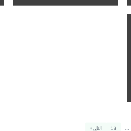
…
18
التالي »