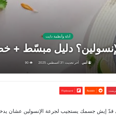
أدلة وأنظمة دايت
نسولين؟ دليل مبسّط + خط
أنس
آخر تحديث: 31 أغسطس، 2025
90
تيريست
Flipboard
قدّ إيش جسمك يستجيب لجرعة الإنسولين عشان يدخل ال