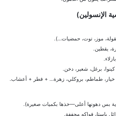
ة الإنسولين)
عقولة، موز، توت، حمضيات…).
ة، يقطين.
زلاء.
ينوا، برغل، شعير، دخن.
 خيار، طماطم، بروكلي، زهرة… + فطر + أعشاب.
ّية بس دهونها أعلى—خذها بكميات صغيرة).
دائل باستا، فواكه مجففة.