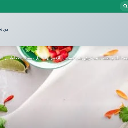
بحث
عن
من ن
ية
/
أدلة وأنظمة دايت
/
وش يعني حساسية الإنسولين؟ دليل مبسّط + خطوات وأمثل