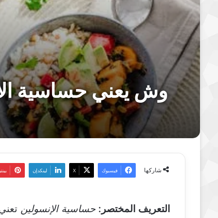
وش يعني حساسية الإ
شاركها
فيسبوك
‫X
لينكدإن
بين
التعريف المختصر:
حساسية الإنسولين
تعني 