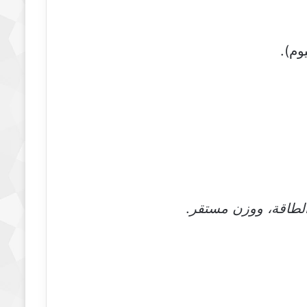
وم).
الطاقة، ووزن مستقر
.