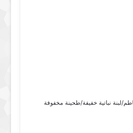
طم/لبنة نباتية خفيفة/طحينة مخفوفة