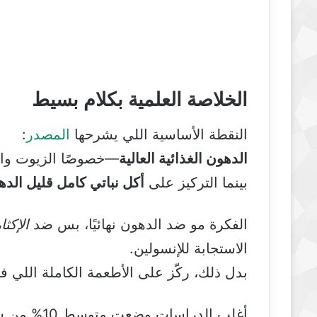
الخلاصة العلمية بكلام بسيط
النقطة الأساسية اللي يشرحها
المصدر
:
الدهون الغذائية العالية
—خصوصًا الزيوت وا
بينما التركيز على
أكل نباتي كامل قليل الده
الفكرة مو ضد الدهون نهائيًا، بس ضد
الإكثا
الاستجابة للإنسولين.
بدل ذلك، ركّز على الأطعمة الكاملة اللي في
أغلب الدراسات وضعت متوسط 10% من سعراتك يكون من الدهون.