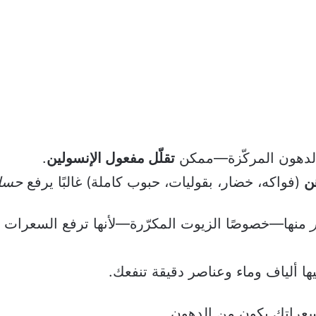
لدهون المركّزة—ممكن
تقلّل مفعول الإنسولين
.
ن
(فواكه، خضار، بقوليات، حبوب كاملة) غالبًا يرفع
حساس
ر
منها—خصوصًا الزيوت المكرّرة—لأنها ترفع السعرات بس
ها ألياف وماء وعناصر دقيقة تنفعك.