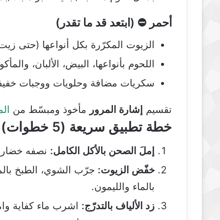
أحمر ⛔ (ابتعد قد ما تقدر)
الزيوت المكرّرة بكل أنواعها (حتى زي
اللحوم بأنواعها، البيض، الألبان، والمأكو
سكريات مضافة وحلويات ووجبات خفيفة 
تقسيم
إشارة المرور
مأخوذ ومبسّط من
ال
خطة تطبيق سريعة (5 خطوات)
إملَ الصحن بالأكل الكامل:
نصفه خضار، 
خفّض الزيوت:
جرّب الشوي، الطبخ بالما
بالماء والليمون.
زد الألياف بالتدرّج:
اشرب ماء كفاية وا