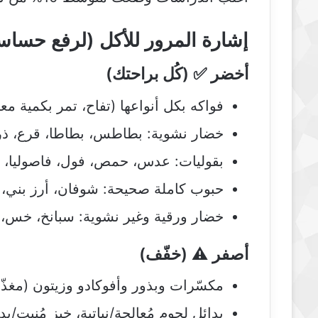
إشارة المرور للأكل (لرفع حساسي
أخضر ✅ (كُل براحتك)
فواكه بكل أنواعها (تفاح، تمر بكمية م
خضار نشوية: بطاطس، بطاطا، قرع، ذر
بقوليات: عدس، حمص، فول، فاصوليا، با
حبوب كاملة صحيحة: شوفان، أرز بني، ك
خضار ورقية وغير نشوية: سبانخ، خس،
أصفر ⚠️ (خفّف)
مكسّرات وبذور وأفوكادو وزيتون (مغذ
بدائل لحوم مُعالجة/نباتية، خبز مُنبت/ب