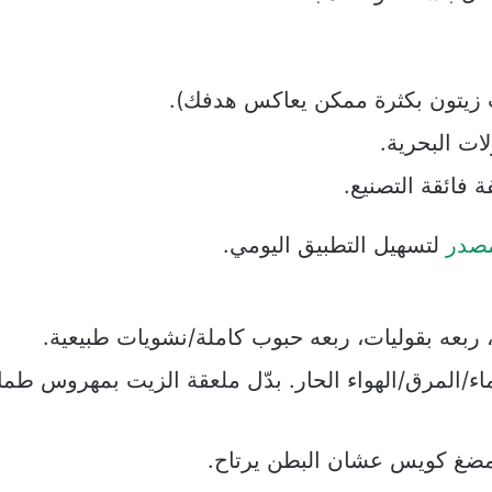
ت زيتون بكثرة ممكن يعاكس هدفك).
لات البحرية.
فائقة التصنيع.
مصدر
لتسهيل التطبيق اليومي.
ربعه بقوليات، ربعه حبوب كاملة/نشويات طبيعية.
ء/المرق/الهواء الحار. بدّل ملعقة الزيت بمهروس طما
مضغ كويس عشان البطن يرتاح.