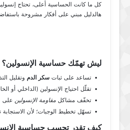
كل ما كانت الحساسية أعلى، تحتاج إنسول
هالدليل مبني على أفكار مشروحة باستفاضة في موقع abetes
ليش تهمّك حساسية الإنسولين؟
تساعد على ثبات
سكر الدم
وتقليل التذ
تقلّل احتياج الإنسولين (الداخلي أو ال
تخفّف مشاكل
مقاومة الإنسولين
على ال
تسهّل تخطيط الوجبات؛ لأن الاستجابة ت
كيف تقدر تحسب حساسية الإنسول