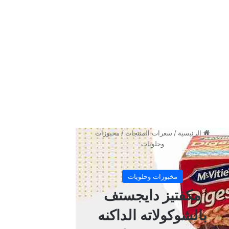
واحبابكم.
فيما يلي سنأخذكم في جولة تثقيفية سنحلل فيها أهم السعرات
الحرارية في كيكة بيتي كروكر بالفراولة وكذلك المكونات الغذائية
التفصيلية التي تم إعداد هذه الكيكة منها.