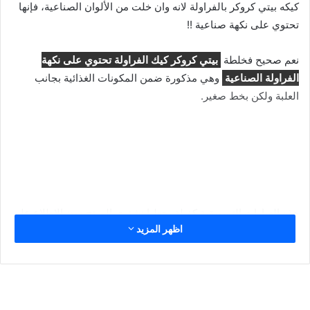
كيكه بيتي كروكر بالفراولة لانه وان خلت من الألوان الصناعية، فإنها
تحتوي على نكهة صناعية !!
نعم صحيح فخلطة
بيتي كروكر كيك الفراولة تحتوي على نكهة
الفراولة الصناعية
وهي مذكورة ضمن المكونات الغذائية بجانب
العلبة ولكن بخط صغير.
هذه العبارات التسويقية كفيلة بجعلنا نشتري المنتج دون الاطلاع على
اظهر المزيد
المكونات الغذائية والبطاقة الغذائية.
لذا يا أصدقائي الدايتر أنصحكم بقراءة المكونات الغذائية قبل شراء
أي منتج غذائي والتأكد من خلوه من الالوان والنكهات الصناعية وان
لم تفعلوا فهي في الاخير ستستقر في بطونكم وبطون ابنائكم