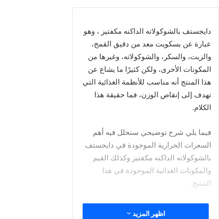
تبلغ سعرات كيكة بيتي كروكر بالفراولة في كل 71.4 جم حوالي 227
سعرة حرارية تقريبًا، وتتوزع السعرات ما بين كربوهيدرات 29 جم،
وبروتين 3 جم، ودهون 11 جم، وهناك دهون مشبعة 1.9 جم.
يحتوي المنتج كذلك على كوليسترول 53 ملجم، وصوديوم 250
ملجم، وألياف غذائية بمقدار 0.4 جم، وسكر 18 جم.
مكونات كيكه بيتي كروكر بالفراولة
سكر
دقيق القمح
إي 500 ii بيكربونات الصوديوم (عامل رفع)
فوسفات الومنيوم الصوديوم إي 541 (عامل رفع)
نشأ الذرة