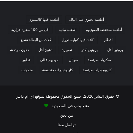
مسحوق الشمندر إي 162 (مادة ملونة)
ملح
دكستروز
أطعمة تحتوي على الياف
أطعمة فيها كالسيوم
نكهة الفراولة الصناعية
أطعمة منخفضة الصوديوم
أطعمة نباتية
أقل من 100 سعرة حرارية
إي 330 منظم حموضة
افطار
اكلات فيها كوليسترول
اكلات من البقالة تشبع
إي 415 صمغ الزانثان (مثبت)
بروتين أقل
بروتين أكثر
تصبيرة
دهون أقل
دهون مرتفعة
سكريات مرتفعة
سوائل
صوديوم عالي
فطور
كاربوهيدرات مرتفعة
كاربوهيدرات منخفضة
منكهات
طريقة تحضير كيكه بيتي كروكر
بالفراولة
© حقوق النشر 2026، جميع الحقوق محفوظة لموقع اي ام دايتر
ستحتاجين قبل البدء
صُنع بحب في السعودية
خليط كيك بيتي كروكر
من نحن
3 بيضات
تواصل معنا