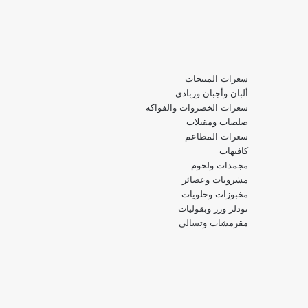
سعرات المنتجات
ألبان وأجبان وزبادي
سعرات الخضروات والفواكه
صلصات ومقبلات
سعرات المطاعم
كافيهات
مجمدات ولحوم
مشروبات وعصائر
مخبوزات وحلويات
نودلز ورز وبقوليات
مقرمشات وتسالي