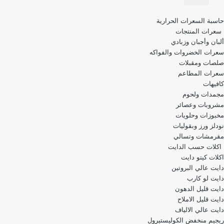
قائمة
حاسبة السعرات الحرارية
التنقل
سعرات المنتجات
ألبان وأجبان وزبادي
سعرات الخضروات والفواكه
صلصات ومقبلات
سعرات المطاعم
كافيهات
مجمدات ولحوم
مشروبات وعصائر
مخبوزات وحلويات
نودلز ورز وبقوليات
مقرمشات وتسالي
اكلات حسب الدايت
اكلات كيتو دايت
دايت عالي البروتين
دايت لو كارب
دايت قليل الدهون
دايت قليل الاملاح
دايت عالي الالياف
ريجيم منخفض الكوليستيرول