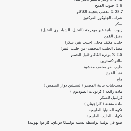
9 % حبوب القمح
38.7 % مغطى بعجينة الكاكاو
شراب الجلوكوز الفركتوز
سكر
زيوت نباتية غير مهدرجة (التخيل، الشيا، نوى النخيل)
دقيق القمح
حليب مكثف محلى (حليب بقر، سكر)
مصل الحليب المجفف (من حليب البقر)
2.5 % بودرة الكاكاو قليل الدسم
مالتودكسترين
حليب بقر مجفف مقشود
نشأ القمح
ملح
مستحلبات نباتية المصدر ( ليسيثين دوار الشمس )
مادة رافعة ( كربونات الصوديوم )
كراميل للسكر
مادة مثخنة ( كاراجينان )
نكهة الفانيليا الطبيعية
نكهات الحليب الطبيعية
صنع في بولندا بواسطة نستله بولسكا س.اي، كارغوا بهولندا