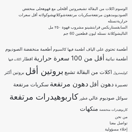
الوسوم:
اكلات من البقالة تشبع
بروتين أقل
حلى مع قهوه
حلى منخفض
الصوديوم
دهون مرتفعة
سكريات مرتفعة
شوكلاته
شوكولاته أقل سعرات
حرارية
نستله
السابق
ستاربكس فرابتشينو مشروب قهوة ٢٥٠ مل
التالي
شوكلاتة نستله ليون قطعتين 60 جم
أطعمة منخفضة الصوديوم
أطعمة تحتوي على الياف
أطعمة فيها كالسيوم
أقل من 100 سعرة حرارية
أطعمة نباتية
افطار
اكلات فيها
بروتين أقل
اكلات من البقالة تشبع
بروتين أكثر
كوليسترول
دهون مرتفعة
دهون أقل
سكريات مرتفعة
تصبيرة
كاربوهيدرات مرتفعة
صوديوم عالي
سوائل
فطور
منكهات
كاربوهيدرات منخفضة
من نحن
تواصل معنا
إخلاء مسؤولية