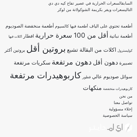
السابق
السعرات الحرارية في عصير تفاح كيه دي دي
التالي
سعرات ويفر بكريمة الشوكولاتة من لوكر
أطعمة منخفضة الصوديوم
أطعمة تحتوي على الياف
أطعمة فيها كالسيوم
أقل من 100 سعرة حرارية
أطعمة نباتية
افطار
اكلات فيها
بروتين أقل
اكلات من البقالة تشبع
بروتين أكثر
كوليسترول
دهون مرتفعة
دهون أقل
سكريات مرتفعة
تصبيرة
كاربوهيدرات مرتفعة
صوديوم عالي
سوائل
فطور
منكهات
كاربوهيدرات منخفضة
من نحن
تواصل معنا
إخلاء مسؤولية
سياسة الخصوصية