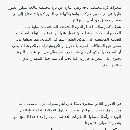
سعرات ذرة محمصة باجه وهي عبارة عن ذرة محمصة مالحة يمكن العثور
عليها في أي سوبر ماركت، واستهلاكها على الفور كونها لا تحتاج إلى أي
تحضير مسبق من أجل استهلاكها.
بشكل كبير يمكننا اعتبار الذرة المحمصة المالحة تلك مثلها مثل
المكسرات، حيث نستطيع أن نقول عنها أنها نوع من أنواع السناكات
الصحية المحمصة التي يمكن العثور عليها في البقالة، مما يجعلها بديل
صحي عن السناكات المليئة بالدهون، والكربوهيدرات. ولكن هذا لا يعني
أن استهلاكها يمكن أن يتم بغير حدود، فستظل في النهاية تلك الذرة
تحتوي على سعرات حرارية، لذا يجب أن تنتبه جيدًا للمقدار الذي
ستتناوله منها.
في التقرير التالي سنتعرف معًا على أهم سعرات ذرة محمصة باجه
وكذلك هل يمكن استهلاكها ضمن الجداول الغذائية الخاصة بإنقاص
الوزن؟ وأيضًا سنتناول المكونات الغذائية التي تم إعداد هذا المنتج منها
بشكل تفصيلي، فتابعونا.