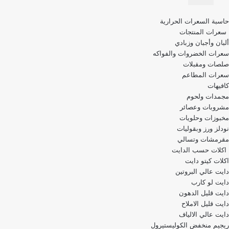
قائمة
حاسبة السعرات الحرارية
التنقل
سعرات المنتجات
ألبان وأجبان وزبادي
سعرات الخضروات والفواكه
صلصات ومقبلات
سعرات المطاعم
كافيهات
مجمدات ولحوم
مشروبات وعصائر
مخبوزات وحلويات
نودلز ورز وبقوليات
مقرمشات وتسالي
اكلات حسب الدايت
اكلات كيتو دايت
دايت عالي البروتين
دايت لو كارب
دايت قليل الدهون
دايت قليل الاملاح
دايت عالي الالياف
ريجيم منخفض الكوليستيرول