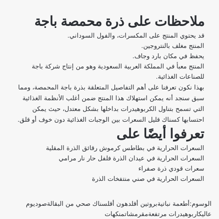
ملاحظات على ذرة محمصة باجة
قد يحتوي المنتج على المكسرات، والفول السوداني.
المنتج مغلف بالنتروجين.
يحفظ في مكان بارد وجاف.
المنتج معبأ في المملكة العربية السعودية وهو من إنتاج شركة باجة
للصناعات الغذائية.
بهذا نكون تعرفنا على أهم التفاصيل المتعلقة بذرة باجة المحمصة، ومما
سبق سنجد أنه يمكن استهلاك هذا المنتج ضمن أغلب الأنظمة الغذائية
التي تسمح بتناول الكربوهيدرات بداخلها بشكل معتدل، حيث يمكن
احتسابها كسناك قليل السعرات بين الوجبات الغذائية دون خوف أو قلق.
تعرفوا أيضًا على
السعرات الحرارية في بطاطس كرموش رقائق الذرة المقلية
السعرات الحرارية في عيدان الذرة فلفل حار نار مرامي
سعرات قودي ذرة صفراء
السعرات الحرارية في صني منتفخات الذرة
الوسوم:
أطعمة نباتية
بروتين أقل
دهون أقل
سناك صحي من البقالة
صوديوم
عالي
كاربوهيدرات مرتفعة
مقرمشات
منكهات