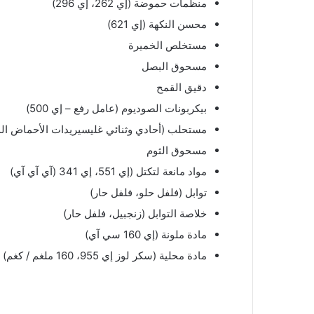
منظمات حموضة (إي 262، إي 296)
محسن النكهة (إي 621)
مستخلص الخميرة
مسحوق البصل
دقيق القمح
بيكربونات الصوديوم (عامل رفع – إي 500)
مستحلب (أحادي وثنائي غليسيريدات الأحماض الدهنية إي 471، ز
مسحوق الثوم
مواد مانعة لتكتل (إي 551، إي 341 (آي آي آي)
توابل (فلفل حلو، فلفل حار)
خلاصة التوابل (زنجبيل، فلفل حار)
مادة ملونة (إي 160 سي آي)
مادة محلية (سكر لوز إي 955، 160 ملغم / كغم)