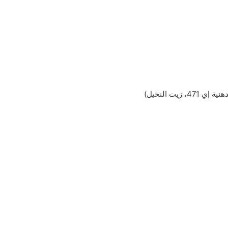
يت النخيل)