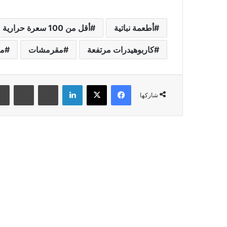
أطعمة نباتية
أقل من 100 سعرة حرارية
كاربوهيدرات مرتفعة
مقرمشات
من
فيسبوك
‫X
لينكدإن
بينتيريست
‏Reddit
شاركها