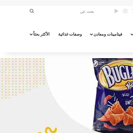
‫X
بوك
انستقرام
الوضع المظلم
بحث
عن
فيتامينات ومعادن
وصفات غذائية
الأكثر بحثاُ