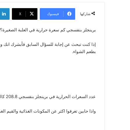
فيسبوك
‫X
شاركها
برينجلز بنفسجي كم سعرة حرارية في العلبة الصغيرة؟
إذا كنت تبحث عن إجابة للسؤال السابق فأبشرك انك وصلت
بطعم الشواء.
عدد السعرات الحرارية في برينجلز بنفسجي 208.8 كالوري في العلبة الصغيرة بحجم 40 جم، وأكثر من نصفها من الدهون ويجي بعدها الكربوهيدرات والبروتينات.
واذا حابين تعرفوا اكثر عن المكونات الغذائية والقيم ال