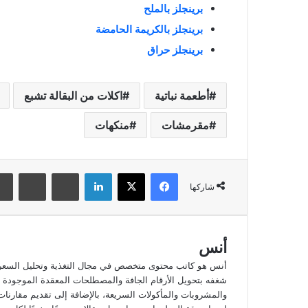
برينجلز بالملح
برينجلز بالكريمة الحامضة
برينجلز حراق
أطعمة نباتية
اكلات من البقالة تشبع
مقرمشات
منكهات
فيسبوك
‫X
لينكدإن
بينتيريست
‏Reddit
شاركها
أنس
أنس هو كاتب محتوى متخصص في مجال التغذية وتحليل السعرات 
شغفه بتحويل الأرقام الجافة والمصطلحات المعقدة الموجودة عل
والمشروبات والمأكولات السريعة، بالإضافة إلى تقديم مقارنات 