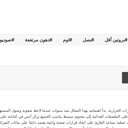
بروتين أقل
بصل
ثوم
دهون مرتفعة
صوديو
Flipboard
الحرارية. بدأ اهتمامه بهذا المجال منذ سنوات عندما لاحظ صعوبة وصول المستهلك
ى الملصقات الغذائية إلى محتوى مبسط يناسب الجميع.يركز أنس في كتاباته على تحلي
عملية تساعد القارئ على اتخاذ قرارات صحية واعية.يعتمد دائمًا على بيانات الشركا