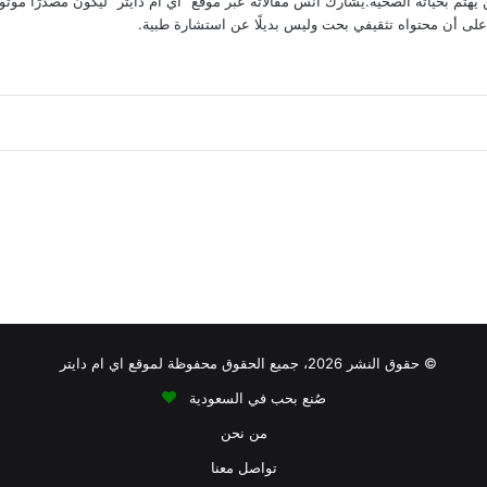
يهتم بحياته الصحية.يشارك أنس مقالاته عبر موقع "اي ام دايتر" ليكون مصدرًا موثوقً
 على أن محتواه تثقيفي بحت وليس بديلًا عن استشارة طبية.
أقل من 100 سعرة حرارية
 الصوديوم
أطعمة نباتية
افطار
اكل
كاربوهيدر
فعة
سكريات مرتفعة
صوديوم عالي
سوائل
فطور
© حقوق النشر 2026، جميع الحقوق محفوظة لموقع اي ام دايتر
صُنع بحب في السعودية
من نحن
تواصل معنا