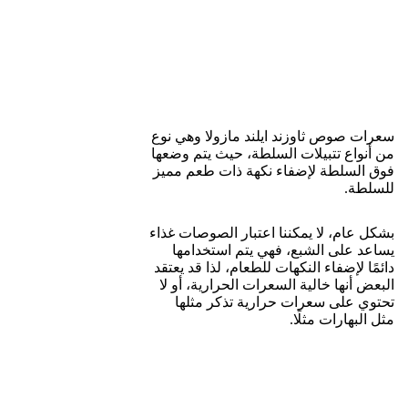
كيف تتوزع الماكروز في الـ 4 قطع (110 جم)؟
الكربوهيدرات:
23 جرام (تأتي بالدرجة الأولى من الأرز الذي
يشكل 60% من المكونات).