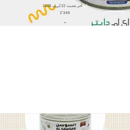
أنس
آخر تحديث: 22 أبريل، 2026
2٬349