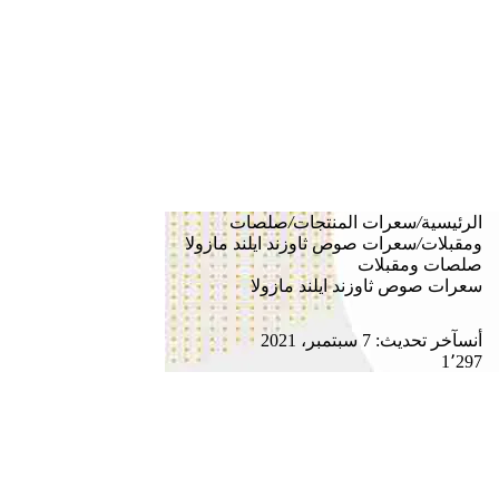
لإدارة الدايت بذكاء، يجب أن نترجم القيم الغذائية إلى كميات
مفهومة. بناءً على الملصق الغذائي، تبلغ السعرات الحرارية في
الحصة الواحدة (110 جرام / ما يعادل
4 قطع تقريباً
) حوالي
149
سعرة حرارية
.
هذا يعني أن
الحبة الواحدة تحتوي على حوالي 37 سعرة حرارية
.