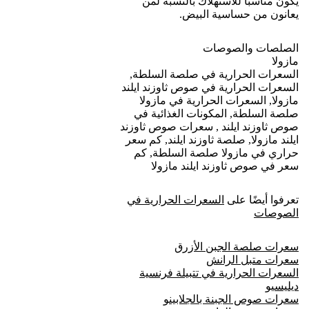
كم سعرة حرارية في صامولي هرفي الأبيض؟
المزيد من الخيارات السريعة في قسم:
اكلات من البقالة تشبع
إخلاء مسؤولية مرجعي:
البيانات والقيم الغذائية المذكورة في هذا
المقال مستندة بشكل مباشر إلى الملصق الغذائي الرسمي لعبوة
“ورق عنب السوسن محشي بالأرز”. قد تختلف هذه الأرقام بشكل
طفيف في حال تغيير الشركة لنسبة المكونات. التحذير المتعلق
بمادة الكبريتات (Sulfites) هو تحذير صحي مطبوع على العبوة،
ويجب على الأشخاص الذين يعانون من حساسيات غذائية قراءة
الملصقات بعناية فائقة. هذا التحليل مُقدم لأغراض التثقيف ولا يُغني
عن استشارة أخصائي التغذية أو الطبيب.
أطعمة تحتوي على الياف
اكلات سريعة التحضير
السعرات الحرارية في الرز
بروتين أقل
صوديوم عالي
كاربوهيدرات مرتفعة