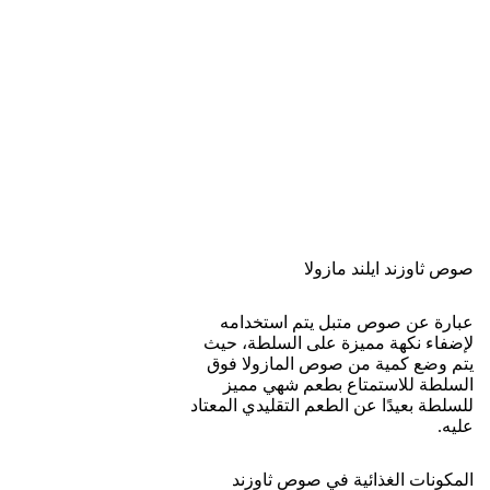
المنتج تماماً.
🥑 هل ورق عنب السوسن مناسب
للكيتو دايت؟
الإجابة القاطعة:
لا، غير مناسب أبداً.
نظام الكيتو يعتمد على تقليل
الكربوهيدرات إلى أقل من 30 جراماً يومياً. وبما أن مكونات العلبة
تعتمد بنسبة 60% على “الأرز المطبوخ” (23 جرام كارب في 4 حبات
فقط)، فإن تناول هذه الحصة كفيل بطردك من “الحالة الكيتونية”
(Ketosis) فوراً.
💡 التوصية التحليلية: كيف تأكله بأقل
أضرار؟
إذا اشتهيت ورق العنب وكنت مضطراً لاستخدام المعلبات، طبق هذه
الخطوات الاستراتيجية: