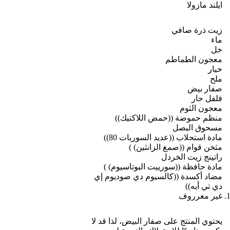
التصفية الجيدة:
قم بتصفية الحبات من زيت الصويا ومحلول
الحفظ قدر الإمكان قبل تناولها.
التحكم في الحصة:
لا تأكل من العلبة مباشرة! أخرج 4 أو 5
حبات فقط في طبق، وأغلق العلبة لكي لا تسحبك “لذة الطعم”
لاستهلاك العلبة بالكامل.
شرب الماء:
لكي تطرد الصوديوم العالي الذي استهلكته، تأكد
من شرب كميات وفيرة من الماء مع الليمون خلال اليوم
لتفادي احتباس السوائل.
🔗 منتجات معلبة أخرى تحت المجهر
إذا كنت تعتمد على المعلبات في نظامك السريع، ننصحك بقراءة
تحليلاتنا التالية لتفادي فخاخ الأملاح:
كم سعرة حرارية في علبة فول لونا؟ ولماذا تزيد الوزن؟