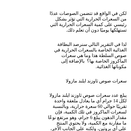
الدهون:
5 جرام.
البروتين:
3 جرام.
السكريات الكلية:
أقل من 1 جرام (نقطة إيجابية جداً لمن يتجنب
السكر المضاف).
القرار المبدئي للدايت:
من ناحية السعرات، تناول 4 حبات كوجبة
خفيفة (سناك) أو كمقبلات (149 سعرة) يعتبر ممتازاً جداً وضمن الحد
المسموح. المشكلة الحقيقية لا تكمن في السعرات، بل في المكونات
المضافة لغرض الحفظ التجاري!
⚠️ ثلاثة فخاخ مخفية داخل العلبة
(احذر منها)
عندما نحلل قائمة المكونات (أرز 60%، ماء، ورق عنب 10%، بصل،
زيت صويا، ملح، بهارات، ومواد حافظة)، تظهر لنا عدة إنذارات حمراء