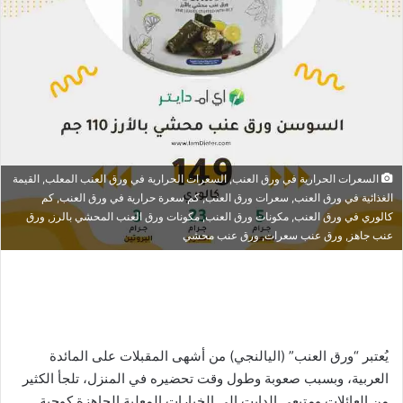
السعرات الحرارية في ورق العنب, السعرات الحرارية في ورق العنب المعلب, القيمة
الغذائية في ورق العنب, سعرات ورق العنب, كم سعرة حرارية في ورق العنب, كم
كالوري في ورق العنب, مكونات ورق العنب, مكونات ورق العنب المحشي بالرز, ورق
عنب جاهز, ورق عنب سعرات, ورق عنب محشي
يُعتبر “ورق العنب” (اليالنجي) من أشهى المقبلات على المائدة
العربية، وبسبب صعوبة وطول وقت تحضيره في المنزل، تلجأ الكثير
من العائلات ومتبعي الدايت إلى الخيارات المعلبة الجاهزة كوجبة