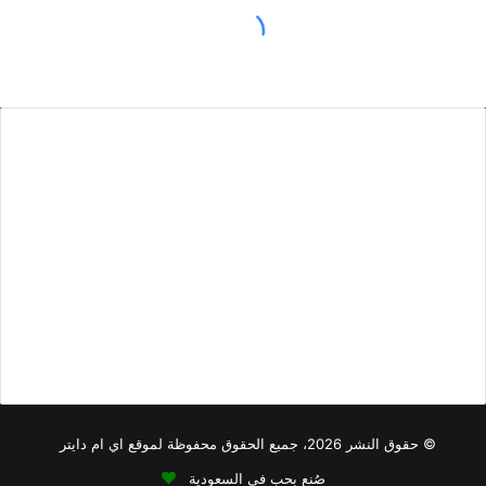
أطعمة منخفضة الصوديوم
أطعمة تحتوي على الياف
أطعمة فيها كالسيوم
أقل من 100 سعرة حرارية
أطعمة نباتية
افطار
اكلات فيها
بروتين أقل
اكلات من البقالة تشبع
بروتين
كوليسترول
دهون مرتفعة
دهون أقل
سكريات مرتفعة
أكثر
تصبيرة
كاربوهيدرات مرتفعة
صوديوم عالي
سوائل
فطور
منكهات
كاربوهيدرات منخفضة
© حقوق النشر 2026، جميع الحقوق محفوظة لموقع اي ام دايتر
صُنع بحب في السعودية