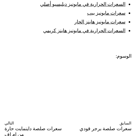
السعرات الحرارية في مايونيز ديليسيو أصلي
سعرات مايونيز بيب
سعرات مايونيز هاينز الحار
السعرات الحرارية في مايونيز هاينز كريمي
الوسوم:
أطعمة نباتية
أقل من 100 سعرة حرارية
السعرات الحرارية في المايونيز
بروتين أقل
ثوم
حار
دهون مرتفعة
سوائل
صوديوم عالي
كاربوهيدرات مرتفعة
ليمون
منكهات
السابق
التالي
سعرات صلصة برجر قودي
سعرات صلصة داينمايت حارة
من ام اف