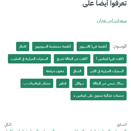
تعرفوا أيضًا على
سعرات لبن عيران
الوسوم:
أطعمة فيها كالسيوم
أطعمة منخفضة الصوديوم
افطار
اكلات فيها فيتامين أ
اكلات من البقالة تشبع
السعرات الحرارية في الحليب
السعرات الحرارية في اللبن
الصافي
دهون مرتفعة
سناك صحي من البقالة
سوائل
فطور
مصادر فيتامينات ب
منتجات غذائية تحتوي على فيتامين د
السابق
التالي