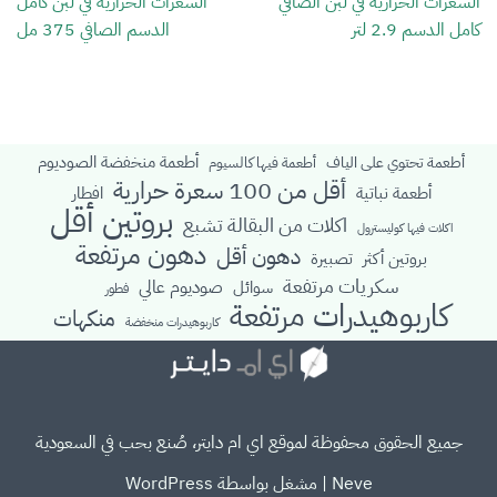
السعرات الحرارية في لبن الصافي
السعرات الحرارية في لبن كامل
كامل الدسم 2.9 لتر
الدسم الصافي 375 مل
أطعمة منخفضة الصوديوم
أطعمة تحتوي على الياف
أطعمة فيها كالسيوم
أقل من 100 سعرة حرارية
أطعمة نباتية
افطار
بروتين أقل
اكلات من البقالة تشبع
اكلات فيها كوليسترول
دهون مرتفعة
دهون أقل
بروتين أكثر
تصبيرة
سكريات مرتفعة
صوديوم عالي
سوائل
فطور
كاربوهيدرات مرتفعة
منكهات
كاربوهيدرات منخفضة
جميع الحقوق محفوظة لموقع اي ام دايتر، صُنع بحب في السعودية
Neve
| مشغل بواسطة
WordPress