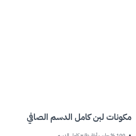
مكونات لبن كامل الدسم الصافي
100 % حليب أبقار طازج كامل الدسم