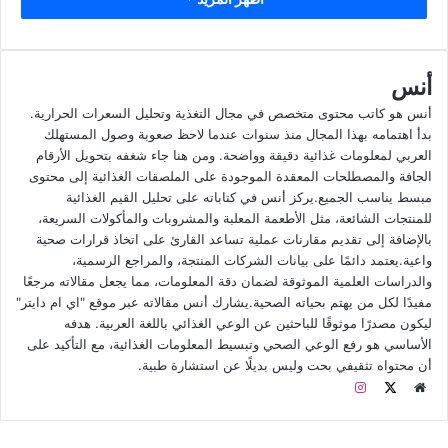
فتابعونا.
السعرات الحرارية في لاكتيل مشروب
أنس
زبادي بالخوخ
أنس هو كاتب محتوى متخصص في مجال التغذية وتحليل السعرات الحرارية.
بدأ اهتمامه بهذا المجال منذ سنوات عندما لاحظ صعوبة وصول المستهلك
العربي لمعلومات غذائية دقيقة وواضحة. ومن هنا جاء شغفه بتحويل الأرقام
الجافة والمصطلحات المعقدة الموجودة على الملصقات الغذائية إلى محتوى
مبسط يناسب الجميع.يركز أنس في كتاباته على تحليل القيم الغذائية
للمنتجات الشائعة، مثل الأطعمة المعلبة والمشروبات والمأكولات السريعة،
بالإضافة إلى تقديم مقارنات عملية تساعد القارئ على اتخاذ قرارات صحية
واعية.يعتمد دائمًا على بيانات الشركات المنتجة، والمراجع الرسمية،
والدراسات العلمية الموثوقة لضمان دقة المعلومات، مما يجعل مقالاته مرجعًا
مفيدًا لكل من يهتم بحياته الصحية.يشارك أنس مقالاته عبر موقع "اي ام دايتر"
ليكون مصدرًا موثوقًا للباحثين عن الوعي الغذائي باللغة العربية. هدفه
الأساسي هو رفع الوعي الصحي وتبسيط المعلومات الغذائية، مع التأكيد على
أن محتواه تثقيفي بحت وليس بديلًا عن استشارة طبية.
م
ا
و
X
ن
ق
س