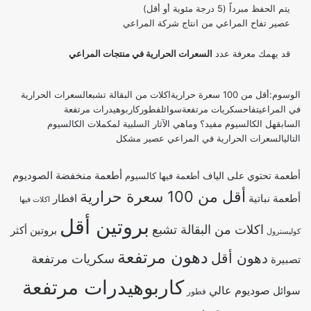
يتم الحفظ مبرداً (5 درجة مئوية أو أقل)
عصير تفاح المراعي من انتاج شركة المراعي
قد يهمك معرفة عدد
السعرات الحرارية في منتجات المراعي
الوسوم:
أقل من 100 سعرة حرارية
اكلات من البقالة تشبع
السعرات الحرارية
في المراعي
تفاح
سكريات مرتفعة
سوائل
فطور
كاربوهيدرات مرتفعة
السابق
هل الكالسيوم مفيد؟ وماهي الآثار السلبية لمكملات الكالسيوم
التالي
السعرات الحرارية في المراعي عصير مشكل
أطعمة منخفضة الصوديوم
أطعمة تحتوي على الياف
أطعمة فيها كالسيوم
أقل من 100 سعرة حرارية
أطعمة نباتية
افطار
اكلات فيها
بروتين أقل
اكلات من البقالة تشبع
بروتين أكثر
كوليسترول
دهون مرتفعة
دهون أقل
سكريات مرتفعة
تصبيرة
كاربوهيدرات مرتفعة
صوديوم عالي
سوائل
فطور