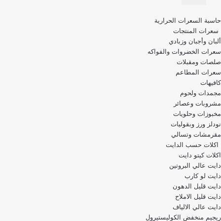
قائمة
حاسبة السعرات الحرارية
التنقل
سعرات المنتجات
ألبان وأجبان وزبادي
سعرات الخضروات والفواكه
صلصات ومقبلات
سعرات المطاعم
كافيهات
مجمدات ولحوم
مشروبات وعصائر
مخبوزات وحلويات
نودلز ورز وبقوليات
مقرمشات وتسالي
اكلات حسب الدايت
اكلات كيتو دايت
دايت عالي البروتين
دايت لو كارب
دايت قليل الدهون
دايت قليل الاملاح
دايت عالي الالياف
ريجيم منخفض الكوليستيرول