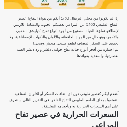
إذا لم تكونوا من محبّي البرتقال فلا بدّ أنكم من هواة التفاح! عصير
التفاح الطبيعي 100% من المراعي يعطيكم الحيوية والنشاط اللازمين
لإنطلاقةٍ تملؤها الحياة! مصنوع من أجود أنواع تفاح “ديليشز” الذهبي
والأحمر، وهو خالٍ من المواد الحافظة، والألوان والنكهات الإصطناعية، ولا
يحتوي على السكر المضاف لطعمٍ طبيعي منعش وصحي!
تم اختياره من أفخر أنواع حبات تفاح جولدن دلشز و رد دلشز الغنية
بعصارتها، والمغذية بفوائدها
لُتقدم ليكم كعصير طبيعي دون اي اضافات للسكر أو للألوان الصناعية
لتتمتعوا بمذاق الطعم الطبيعي للتفاح الفاخر، في التقرير التالي سنتعرف
على أهم السعرات الحرارية به وبأحجامه المختلفة.
السعرات الحرارية في عصير تفاح
المراعي