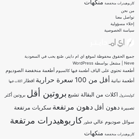
منكهات
كاربوهيدرات منخفضة
من نحن
تواصل معنا
إخلاء مسؤولية
سياسة الخصوصية
جميع الحقوق محفوظة لموقع اي ام دايتر، صُنع بحب في السعودية
Neve
| مشغل بواسطة
WordPress
أطعمة منخفضة الصوديوم
أطعمة تحتوي على الياف
أطعمة فيها كالسيوم
أقل من 100 سعرة حرارية
أطعمة نباتية
افطار
اكلات فيها
بروتين أقل
اكلات من البقالة تشبع
بروتين أكثر
كوليسترول
دهون مرتفعة
دهون أقل
سكريات مرتفعة
تصبيرة
كاربوهيدرات مرتفعة
صوديوم عالي
سوائل
فطور
منكهات
كاربوهيدرات منخفضة