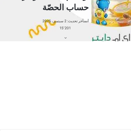
شريحتين في وجبة الإفطار (بإجمالي 146 سعرة)
دون الشعور بتأنيب الضمير.
كيف تتوزع هذه السعرات (الماكروز) داخل
الشريحة؟
تعتمد طاقة هذا التوست بشكل أساسي
على الكربوهيدرات، وإليك التوزيع الدقيق للنسب
والجرامات: