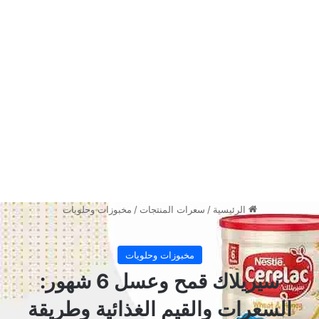
وأسرار المكونات التي قد لا تنتبه لها.
📊 السعرات الحرارية في توست
النخالة لوزين (للشريحة الواحدة)
تتميز شريحة توست النخالة لوزين (والتي يبلغ
متوسط وزنها
30 جرام تقريباً
) بأنها منخفضة
السعرات مقارنة بأنواع التوست الأبيض التجاري.
تحتوي الشريحة الواحدة على
73 سعرة حرارية
فقط
. وهذا الرقم الممتاز يسمح لك بتناول