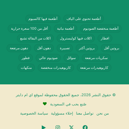
وتشكل نسبة الالياف 15.4% من اجمالي
الكاربوهيدارت وهي نسبة جيدة.
أطعمة تحتوي على الياف
أطعمة فيها كالسيوم
السكر الطبيعي:
1 جرام
.
أطعمة منخفضة الصوديوم
أطعمة نباتية
أقل من 100 سعرة حرارية
السكر المضاف:
1 جرام
(رقم قليل ولا يفسد
افطار
اكلات فيها كوليسترول
اكلات من البقالة تشبع
الدايت، ولكنه يوضع لتحسين الطعم وتنشيط
بروتين أقل
بروتين أكثر
تصبيرة
دهون أقل
دهون مرتفعة
الخميرة).
سكريات مرتفعة
سوائل
صوديوم عالي
فطور
كاربوهيدرات مرتفعة
كاربوهيدرات منخفضة
منكهات
الصوديوم:
103 ملجم
(نسبة معتدلة، ولكن
يجب الانتباه لها إذا كنت تتناول أطعمة مالحة
أخرى خلال اليوم).
© حقوق النشر 2026، جميع الحقوق محفوظة لموقع اي ام دايتر
🔬 تفكيك وقراءة المكونات: مما يُصنع
صُنع بحب في السعودية
من نحن
تواصل معنا
إخلاء مسؤولية
سياسة الخصوصية
توست النخالة؟
فيسبوك
‫X
انستقرام
‏Google