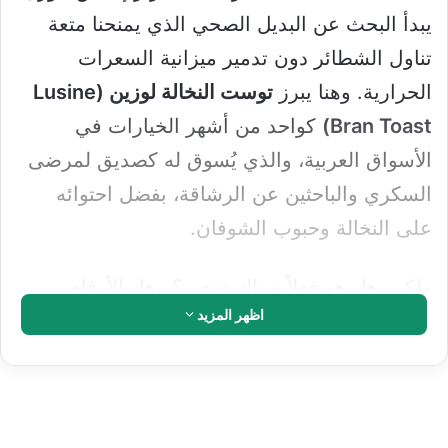
يبدأ البحث عن البديل الصحي الذي يمنحنا متعة
تناول الشطائر دون تدمير ميزانية السعرات
الحرارية. وهنا يبرز
توست النخالة لوزين (Lusine
Bran Toast)
كواحد من أشهر الخيارات في
الأسواق العربية، والذي يُسوق له كصديق لمرضى
السكري والباحثين عن الرشاقة، بفضل احتوائه
على النخالة وحبوب الشوفان.
ولكن، هل هو فعلاً سناك صحي؟ وهل الأرقام
اظهر المزيد
المكتوبة على العبوة تدعم هذه الادعاءات؟ في هذا
التقرير التفصيلي من فريق موقعنا، سنضع شريحة
توست النخالة من لوزين تحت المجهر، لنكشف لك
عن السعرات الحرارية الدقيقة، تفاصيل الماكروز،