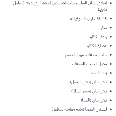
احادي وثنائي الجليسريدات الاحماض الدهنية إي 471 (معامل
دقيق)
18 % حليب الشوكولاتة
سكر
زبدة الكاكاو
عصارة الكاكاو
حليب مجفف منزوع الدسم
مصل الحليب المجفف
زيت الزبدة
دهن نباتي (دهن النخيل)
دهن نباتي (شجر السال)
دهن نباتي (الشيا)
ليسثين الصويا (مادة معاملة للدقيق)