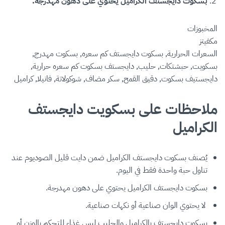
بسكوت دايجستف الكراميل يحتوي على دهون مهدرجة.
المخبوزات
مكفيتز
السعرات الحرارية, بسكوت دايجستف كم سعره, بسكوت مهدرج,
بسكويت, حبشتكات, حليب, دايجستف بسكوت كم سعره حرارية,
دايجستيف بسكوت, دقيق القمح, سكر مضاف, شوكولاتة, فانيلا, كراميل
ملاحظات على بسكويت دايجستف
الكراميل
يُصنف بسكوت دايجستف الكراميل ضمن دايت قليل الصوديوم عند
تناول حبة واحدة فقط في اليوم.
بسكوت دايجستف الكراميل يحتوي على دهون مهدرجة.
لا يحتوي الوان صناعية أو نكهات صناعية.
بسكوت دايجستف بالكراميل والحليب ليس غذاء للتحكم بالوزن أو