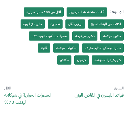
الوسوم:
أطعمة منخفضة الصوديوم
أقل من 100 سعرة حرارية
اكلات من البقالة تشبع
بروتين أقل
تصبيرة
حلى مع قهوه
دهون مرتفعة
دهون مهدرجة
سعرات بسكوت دايجستف
سعرات بسكوت دايجستيف
سكريات مرتفعة
فانيلا
كاربوهيدرات مرتفعة
كراميل
مكفتيز
السابق
التالي
فوائد الليمون في انقاص الوزن
السعرات الحرارية في شوكلاته
ليندت 70%