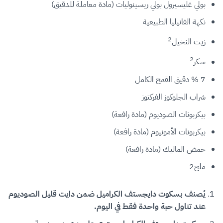
بولي غليسيرول بولي ريسينوليات (مادة معاملة للدقيق)
نكهة الفانيليا الطبيعية
2
زيت النخيل
2
سكر
7 % دقيق القمح الكامل
شراب الجلوكوز الفركتوز
بيكربونات الصوديوم (مادة رافعة)
بيكربونات الأمونيوم (مادة رافعة)
حمض الماليك (مادة رافعة)
ملح2
يُصنف بسكوت دايجستف الكراميل ضمن دايت قليل الصوديوم
عند تناول حبة واحدة فقط في اليوم.