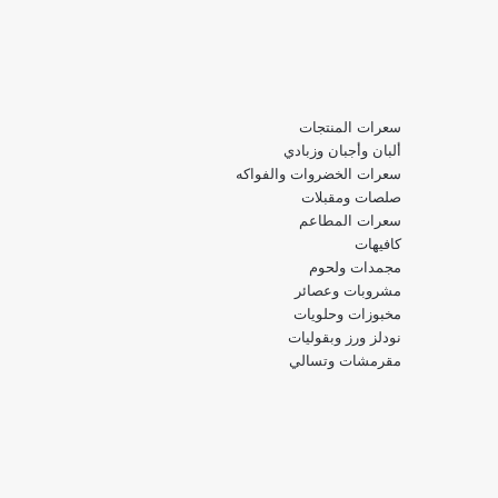
سعرات المنتجات
ألبان وأجبان وزبادي
سعرات الخضروات والفواكه
صلصات ومقبلات
سعرات المطاعم
كافيهات
مجمدات ولحوم
مشروبات وعصائر
مخبوزات وحلويات
نودلز ورز وبقوليات
مقرمشات وتسالي