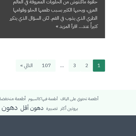
حلاوة ماكنتوش من الحلويات المعروفة في العالم
العربي، ويحبها الكثير بسبب طعمها الحلو وقوامها
الطري الذي يذوب في الفم. لكن السؤال الذي يتكرر
كثيراً عند…
اقرأ المزيد »
1
2
3
…
107
التالي »
أطعمة منخفضة 
أطعمة تحتوي على الياف
أطعمة فيها كالسيوم
دهون م
دهون أقل
بروتين أكثر
تصبيرة