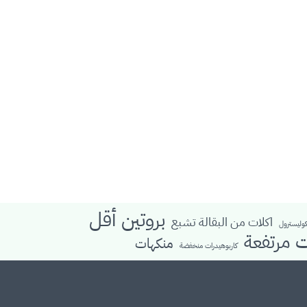
بروتين أقل
اكلات من البقالة تشبع
كوليسترول
ت مرتفعة
منكهات
كاربوهيدرات منخفضة