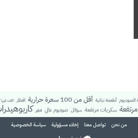
أقل من 100 سعرة حرارية
الصوديوم
أطعمة نباتية
افطار
اكلات فيها 
كاربوهيدرا
رتفعة
سكريات مرتفعة
صوديوم عالي
سوائل
فطور
من نحن
تواصل معنا
إخلاء مسؤولية
سياسة الخصوصية