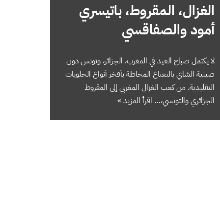
الغزال، المقروط، باتيسري
أمود والصفاقسي
لا يكتمل صباح العيد في المغرب، الجزائر، وتونس دون
صينية الشاي بالنعناع المحاطة بأفخر أنواع الحلويات
التقليدية. من كعب الغزال المغربي إلى المقروط
الجزائري والتونسي،…
اقرأ المزيد »