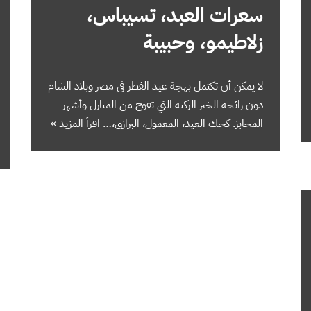
سعرات العبد، تسيباس،
زلاطيمو، وحبيبة
لا يمكن أن تكتمل بهجة عيد الفطر في مصر وبلاد الشام
دون رائحة الخبز الزكية التي تفوح من المنازل وأشهر
المخابز. كحك العيد، المعمول، البرازق،…
اقرأ المزيد »