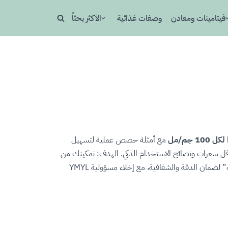
فيتامينات ومعادن
وصفات غذائية
الأكثر بحثاُ
لكل 100 جم/مل
مع أمثلة حصص عملية لتسهيل
أقل سعرات ونصائح الاستخدام الذكي. الهدف: تمكينك من
بدون تعقيد—سواء كنت تتابع اللوكارب، الكيتو، أو مجرّد تبحث عن خيارات أخف. نحدّث المحتوى دوريًا ونُظهر “تم التحديث” لضمان الدقة والشفافية، مع إخلاء مسؤولية YMYL