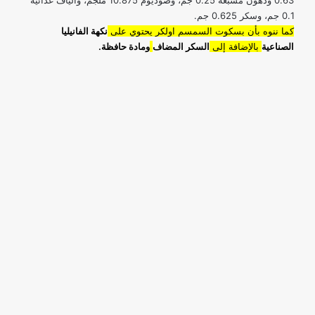
0.63 ودهون مشبعة 0.25 جم، وصوديوم 10.875 ملجم، وألياف غذائية
0.1 جم، وسكر 0.625 جم.
كما ننوه بأن بسكوت السمسم اولكر يحتوي على
نكهة الفانيليا
الصناعية
بالإضافة إلى
السكر المضاف
ومادة حافظة.