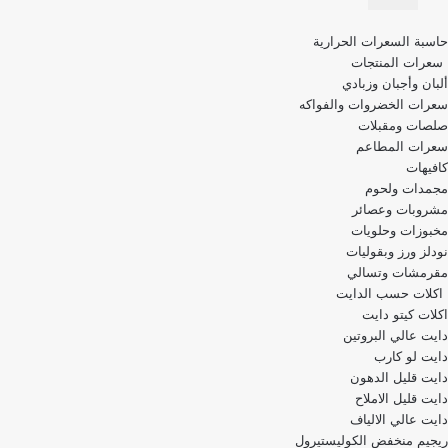
قائمة
حاسبة السعرات الحرارية
التنقل
سعرات المنتجات
ألبان وأجبان وزبادي
سعرات الخضروات والفواكه
صلصات ومقبلات
سعرات المطاعم
كافيهات
مجمدات ولحوم
مشروبات وعصائر
مخبوزات وحلويات
نودلز ورز وبقوليات
مقرمشات وتسالي
اكلات حسب الدايت
اكلات كيتو دايت
دايت عالي البروتين
دايت لو كارب
دايت قليل الدهون
دايت قليل الاملاح
دايت عالي الالياف
ريجيم منخفض الكوليستيرول