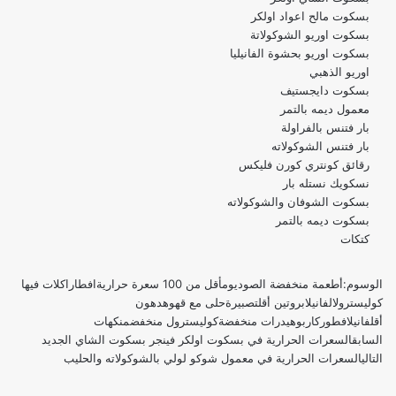
بسكوت مالح اعواد اولكر
بسكوت اوريو الشوكولاتة
بسكوت اوريو
بحشوة الفانيليا
اوريو الذهبي
بسكوت دايجستيف
معمول ديمه بالتمر
بار فتنس بالفراولة
بار فتنس الشوكولاته
رقائق كونتري كورن فليكس
نسكويك نستله بار
بسكوت الشوفان والشوكولاته
بسكوت ديمه بالتمر
كتكات
الوسوم:
أطعمة منخفضة الصوديوم
أقل من 100 سعرة حرارية
افطار
اكلات فيها
كوليسترول
الفانيلا
بروتين أقل
تصبيرة
حلى مع قهوه
دهون
أقل
فانيلا
فطور
كاربوهيدرات منخفضة
كوليسترول منخفض
منكهات
السابق
السعرات الحرارية في بسكوت اولكر فينجر بسكوت الشاي الجديد
التالي
السعرات الحرارية في معمول شوكو لولي بالشوكولاته والحليب